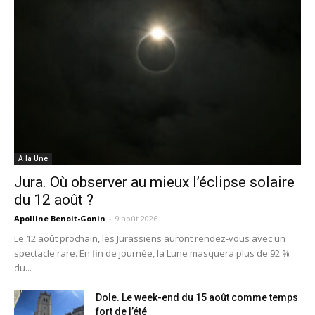
A la Une
Jura. Où observer au mieux l’éclipse solaire
du 12 août ?
Apolline Benoit-Gonin
-
9 août 2026
Le 12 août prochain, les Jurassiens auront rendez-vous avec un
spectacle rare. En fin de journée, la Lune masquera plus de 92 %
du...
Dole. Le week-end du 15 août comme temps
fort de l’été