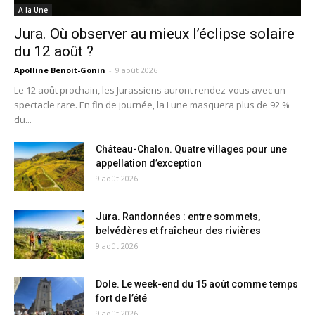
A la Une
Jura. Où observer au mieux l’éclipse solaire
du 12 août ?
Apolline Benoit-Gonin
-
9 août 2026
Le 12 août prochain, les Jurassiens auront rendez-vous avec un
spectacle rare. En fin de journée, la Lune masquera plus de 92 %
du...
Château-Chalon. Quatre villages pour une
appellation d’exception
9 août 2026
Jura. Randonnées : entre sommets,
belvédères et fraîcheur des rivières
9 août 2026
Dole. Le week-end du 15 août comme temps
fort de l’été
9 août 2026