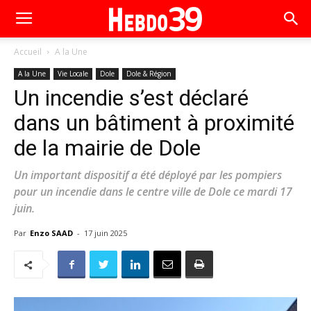
Accueil
A la Une
A la Une
Vie Locale
Dole
Dole & Région
Un incendie s’est déclaré
dans un bâtiment à proximité
de la mairie de Dole
Un important dispositif a été déployé par les pompiers
pour un incendie dans le centre ville de Dole ce mardi 17
juin.
Par
Enzo SAAD
-
17 juin 2025