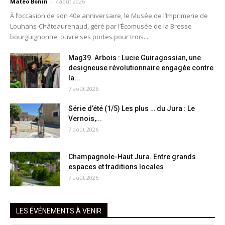
Matéo Bonin
-
7 août 2026
À l’occasion de son 40e anniversaire, le Musée de l’Imprimerie de
Louhans-Châteaurenaud, géré par l’Écomusée de la Bresse
bourguignonne, ouvre ses portes pour trois...
Mag39. Arbois : Lucie Guiragossian, une
designeuse révolutionnaire engagée contre
la...
7 août 2026
Série d’été (1/5) Les plus … du Jura : Le
Vernois,...
7 août 2026
Champagnole-Haut Jura. Entre grands
espaces et traditions locales
7 août 2026
LES ÉVÉNEMENTS À VENIR