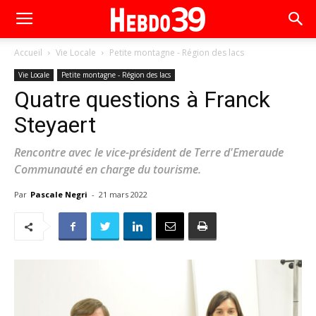
Accueil
Vie Locale
Petite montagne - Région des lacs
Vie Locale
Petite montagne - Région des lacs
Quatre questions à Franck
Steyaert
Rencontre avec le vice-président de Terre d'Emeraude
Communauté en charge du tourisme.
Par
Pascale Negri
-
21 mars 2022