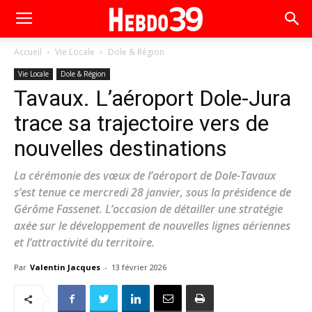
Accueil
Vie Locale
Dole & Région
Vie Locale
Dole & Région
Tavaux. L’aéroport Dole-Jura
trace sa trajectoire vers de
nouvelles destinations
La cérémonie des vœux de l’aéroport de Dole-Tavaux
s’est tenue ce mercredi 28 janvier, sous la présidence de
Gérôme Fassenet. L’occasion de détailler une stratégie
axée sur le développement de nouvelles lignes aériennes
et l’attractivité du territoire.
Par
Valentin Jacques
-
13 février 2026