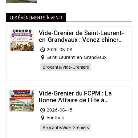
LES ÉVÉNEMENTS À VENIR
Vide-Grenier de Saint-Laurent-
en-Grandvaux : Venez chiner
pour la bonne cause !
2026-08-08
Saint-Laurent-en-Grandvaux
Brocante/Vide-Greniers
Vide-Grenier du FCPM : La
Bonne Affaire de l’Été à
Arinthod !
2026-08-15
Arinthod
Brocante/Vide-Greniers