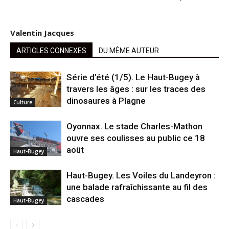
Valentin Jacques
ARTICLES CONNEXES
DU MÊME AUTEUR
Série d’été (1/5). Le Haut-Bugey à
travers les âges : sur les traces des
dinosaures à Plagne
Culture
Oyonnax. Le stade Charles-Mathon
ouvre ses coulisses au public ce 18
août
Haut-Bugey
Haut-Bugey. Les Voiles du Landeyron :
une balade rafraîchissante au fil des
cascades
Haut-Bugey