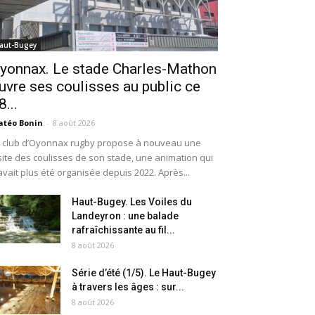
aut-Bugey
yonnax. Le stade Charles-Mathon
uvre ses coulisses au public ce
8...
téo Bonin
-
8 août 2026
 club d’Oyonnax rugby propose à nouveau une
site des coulisses de son stade, une animation qui
avait plus été organisée depuis 2022. Après...
Haut-Bugey. Les Voiles du
Landeyron : une balade
rafraîchissante au fil...
8 août 2026
Série d’été (1/5). Le Haut-Bugey
à travers les âges : sur...
8 août 2026