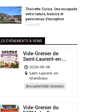
Thoirette-Coisia. Une escapade
entre nature, histoire et
panoramas d’exception
8 août 2026
LES ÉVÉNEMENTS À VENIR
Vide-Grenier de
Saint-Laurent-en-
Grandvaux : Venez
2026-08-08
chiner pour la bonne
Saint-Laurent-en-
cause !
Grandvaux
Brocante/Vide-Greniers
Vide-Grenier du