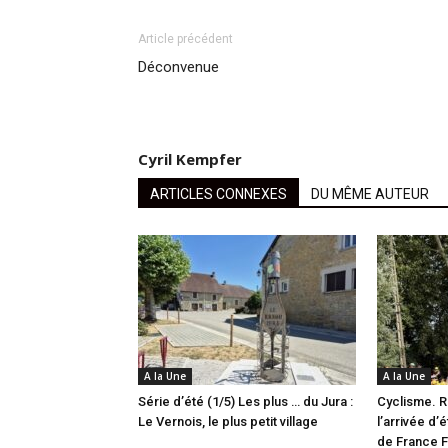
Article précédent
Déconvenue
Cyril Kempfer
ARTICLES CONNEXES
DU MÊME AUTEUR
A la Une
A la Une
Série d’été (1/5) Les plus … du Jura :
Cyclisme. R
Le Vernois, le plus petit village
l’arrivée d’
de France 