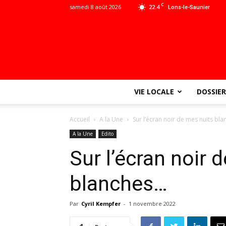
C
samedi 8 août 2026
22.4
Lons-le-Saunier
VIE LOCALE
DOSSIER
Accueil
A la Une
Sur l’écran noir de mes nuits bl
A la Une
Edito
Sur l’écran noir 
blanches…
Par
Cyril Kempfer
-
1 novembre 2022