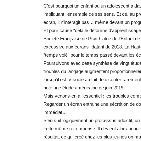
C’est pourquoi un enfant ou un adolescent a dav
impliquant l’ensemble de ses sens. Et ce, au 
écran, il n’interagit pas… même devant un prog
Et pour cause “cela le détourne d’apprentissage
Société Française de Psychiatrie de l’Enfant de
excessive aux écrans” datant de 2018. La Haute
“temps volé” pour le temps passé devant les éc
Poursuivons avec cette synthèse de vingt étude
troubles du langage augmentent proportionnell
lorsqu’il est associé au fait de discuter rareme
note une étude américaine de juin 2019.
Mais venons-en à l’essentiel : les troubles co
Regarder un écran entraine une sécrétion de do
immédiat…
S’en suit logiquement un processus addictif, u
cette même récompense. Il devient alors beauco
résultat, ce qui créé chez les plus jeunes un m