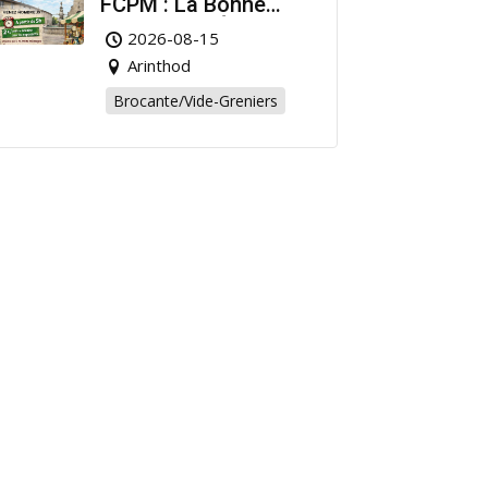
FCPM : La Bonne
Affaire de l’Été à
2026-08-15
Arinthod !
Arinthod
Brocante/Vide-Greniers