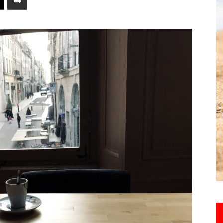
toute
l'info
locale
–