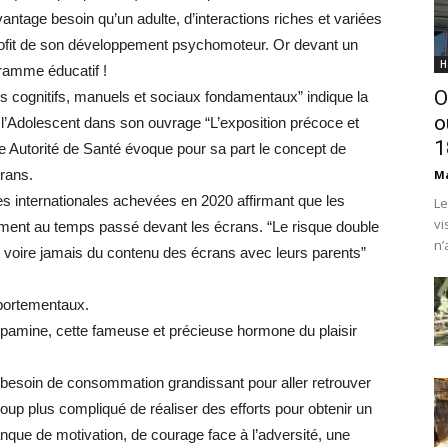
antage besoin qu’un adulte, d’interactions riches et variées
profit de son développement psychomoteur. Or devant un
H
ramme éducatif !
O
s cognitifs, manuels et sociaux fondamentaux” indique la
o
 l’Adolescent dans son ouvrage “L’exposition précoce et
1
 Autorité de Santé évoque pour sa part le concept de
rans.
Ma
s internationales achevées en 2020 affirmant que les
Le
vi
ement au temps passé devant les écrans. “Le risque double
n’
nt voire jamais du contenu des écrans avec leurs parents”
mportementaux.
pamine, cette fameuse et précieuse hormone du plaisir
n besoin de consommation grandissant pour aller retrouver
up plus compliqué de réaliser des efforts pour obtenir un
anque de motivation, de courage face à l’adversité, une