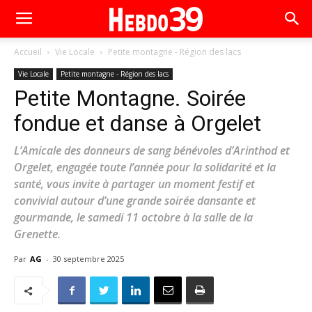
Accueil
Vie Locale
Petite montagne - Région des lacs
Vie Locale
Petite montagne - Région des lacs
Petite Montagne. Soirée
fondue et danse à Orgelet
L’Amicale des donneurs de sang bénévoles d’Arinthod et
Orgelet, engagée toute l’année pour la solidarité et la
santé, vous invite à partager un moment festif et
convivial autour d’une grande soirée dansante et
gourmande, le samedi 11 octobre à la salle de la
Grenette.
Par
AG
-
30 septembre 2025