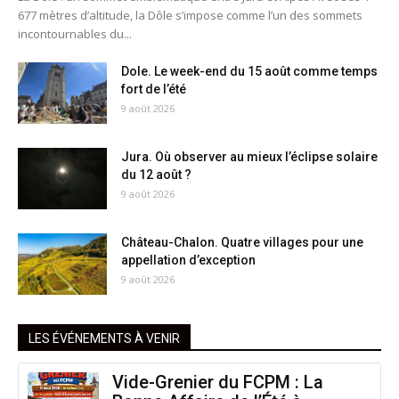
677 mètres d’altitude, la Dôle s’impose comme l’un des sommets
incontournables du...
Dole. Le week-end du 15 août comme temps
fort de l’été
9 août 2026
Jura. Où observer au mieux l’éclipse solaire
du 12 août ?
9 août 2026
Château-Chalon. Quatre villages pour une
appellation d’exception
9 août 2026
LES ÉVÉNEMENTS À VENIR
Vide-Grenier du FCPM : La