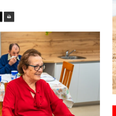
toute
l'info
locale
–