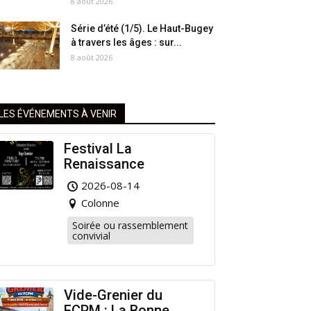
8 août 2026
Série d’été (1/5). Le Haut-Bugey
à travers les âges : sur...
8 août 2026
LES ÉVÉNEMENTS À VENIR
Festival La
Renaissance
2026-08-14
Colonne
Soirée ou rassemblement
convivial
Vide-Grenier du
FCPM : La Bonne