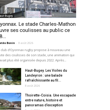
aut-Bugey
yonnax. Le stade Charles-Mathon
uvre ses coulisses au public ce
8...
téo Bonin
-
8 août 2026
 club d’Oyonnax rugby propose à nouveau une
site des coulisses de son stade, une animation qui
avait plus été organisée depuis 2022. Après...
Haut-Bugey. Les Voiles du
Landeyron : une balade
rafraîchissante au fil...
8 août 2026
Thoirette-Coisia. Une escapade
entre nature, histoire et
panoramas d’exception