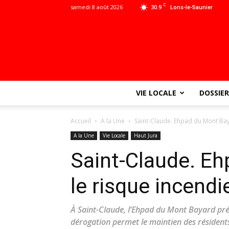
C
samedi 8 août 2026
30.9
Lons-le-Saunier
VIE LOCALE
DOSSIER
Accueil
A la Une
Saint-Claude. Ehpad du Mont Bay
A la Une
Vie Locale
Haut Jura
Saint-Claude. Eh
le risque incend
À Saint-Claude, l’Ehpad du Mont Bayard prés
dérogation permet le maintien des résidents