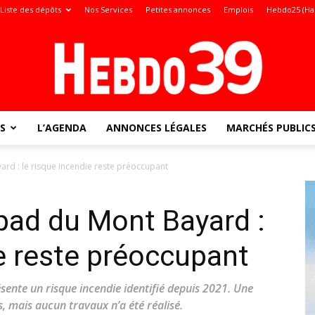
Liste des dépôts
Nos Services
Petites annonces
Emplois
Hebdo25 (Ha
S
L’AGENDA
ANNONCES LÉGALES
MARCHÉS PUBLIC
Jura
ard : le risque incendie reste préoccupant
pad du Mont Bayard :
:
ie reste préoccupant
ente un risque incendie identifié depuis 2021. Une
, mais aucun travaux n’a été réalisé.