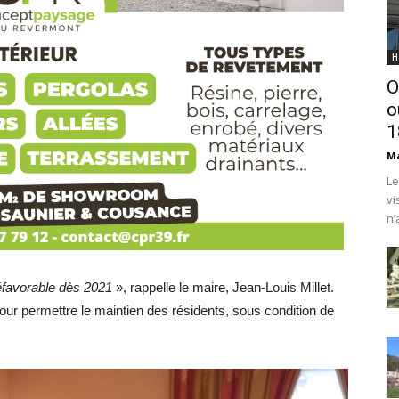
H
O
o
1
Ma
Le
vi
n’
éfavorable dès 2021
», rappelle le maire, Jean-Louis Millet.
ur permettre le maintien des résidents, sous condition de