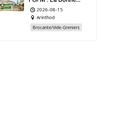
Affaire de l’Été à
2026-08-15
Arinthod !
Arinthod
Brocante/Vide-Greniers