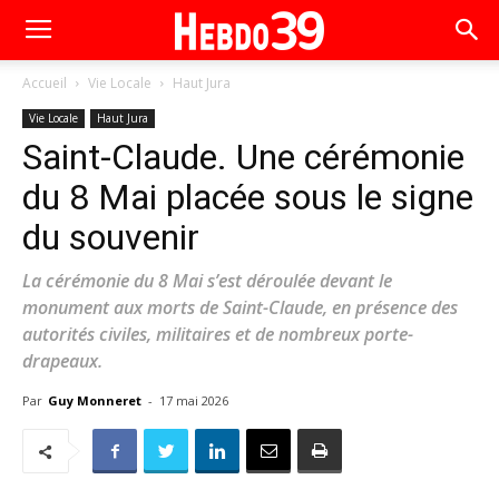
Accueil
Vie Locale
Haut Jura
Vie Locale
Haut Jura
Saint-Claude. Une cérémonie
du 8 Mai placée sous le signe
du souvenir
La cérémonie du 8 Mai s’est déroulée devant le
monument aux morts de Saint-Claude, en présence des
autorités civiles, militaires et de nombreux porte-
drapeaux.
Par
Guy Monneret
-
17 mai 2026