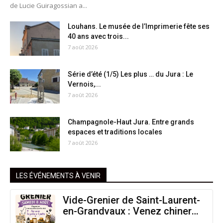
de Lucie Guiragossian a...
Louhans. Le musée de l’Imprimerie fête ses
40 ans avec trois...
7 août 2026
Série d’été (1/5) Les plus … du Jura : Le
Vernois,...
7 août 2026
Champagnole-Haut Jura. Entre grands
espaces et traditions locales
7 août 2026
LES ÉVÉNEMENTS À VENIR
Vide-Grenier de Saint-Laurent-
en-Grandvaux : Venez chiner
pour la bonne cause !