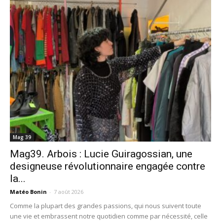
Mag 39
Mag39. Arbois : Lucie Guiragossian, une
designeuse révolutionnaire engagée contre
la...
Matéo Bonin
-
7 août 2026
Comme la plupart des grandes passions, qui nous suivent toute
une vie et embrassent notre quotidien comme par nécessité, celle