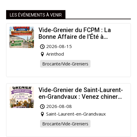
LES ÉVÉNEMENTS À VENIR
Vide-Grenier du FCPM : La
Bonne Affaire de l’Été à
Arinthod !
2026-08-15
Arinthod
Brocante/Vide-Greniers
Vide-Grenier de Saint-Laurent-
en-Grandvaux : Venez chiner
pour la bonne cause !
2026-08-08
Saint-Laurent-en-Grandvaux
Brocante/Vide-Greniers