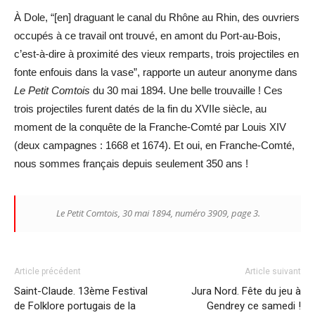
À Dole, “[en] draguant le canal du Rhône au Rhin, des ouvriers
occupés à ce travail ont trouvé, en amont du Port-au-Bois,
c’est-à-dire à proximité des vieux remparts, trois projectiles en
fonte enfouis dans la vase”, rapporte un auteur anonyme dans
Le Petit Comtois
du 30 mai 1894. Une belle trouvaille ! Ces
trois projectiles furent datés de la fin du XVIIe siècle, au
moment de la conquête de la Franche-Comté par Louis XIV
(deux campagnes : 1668 et 1674). Et oui, en Franche-Comté,
nous sommes français depuis seulement 350 ans !
Le Petit Comtois, 30 mai 1894, numéro 3909, page 3.
Article précédent
Article suivant
Saint-Claude. 13ème Festival
Jura Nord. Fête du jeu à
de Folklore portugais de la
Gendrey ce samedi !