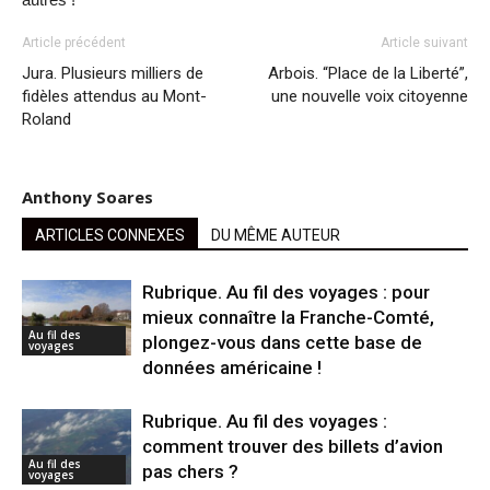
Article précédent
Article suivant
Jura. Plusieurs milliers de
Arbois. “Place de la Liberté”,
fidèles attendus au Mont-
une nouvelle voix citoyenne
Roland
Anthony Soares
ARTICLES CONNEXES
DU MÊME AUTEUR
Rubrique. Au fil des voyages : pour
mieux connaître la Franche-Comté,
Au fil des
plongez-vous dans cette base de
voyages
données américaine !
Rubrique. Au fil des voyages :
comment trouver des billets d’avion
Au fil des
pas chers ?
voyages