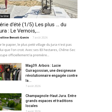
 la Une
érie d’été (1/5) Les plus … du
ura : Le Vernois,...
olline Benoit-Gonin
-
7 août 2026
r le papier, le plus petit village du Jura n'est pas
lui que l'on croit. Avec ses 83 hectares, Chêne-Sec
cupe officiellement la première...
Mag39. Arbois : Lucie
Guiragossian, une designeuse
révolutionnaire engagée contre
la...
7 août 2026
Champagnole-Haut Jura. Entre
grands espaces et traditions
locales
7 août 2026