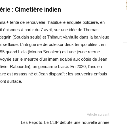
érie :
C
imetière indien
nal
+
tente de renouveler
l’habituelle
enquête policière
, en
it épisodes à partir du 7 avril,
sur une idée de
Thomas
deg
a
in
(
Soudain seuls
)
et Thibault
Vanhulle
dans la banlieue
rseillaise
.
L’intrigue se déroule sur deux temporalités : en
95 quand Lidia (Mouna Soualem) est une jeune recrue
voyée sur le meurtre d’un imam scalpé aux côtés de Jean
livier Rabourdin), un gendarme blasé. En 2020, l’ancien
ire est assassiné et Jean disparaît : les souvenirs enfouis
font surface.
Article suivant
Les Repôts. Le CLIP débute une nouvelle année