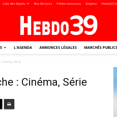
Liste des dépôts
Nos Services
Petites annonces
Emplois
Hebdo25 (
S
L’AGENDA
ANNONCES LÉGALES
MARCHÉS PUBLIC
Jura
 : Cinéma, Série
iche : Cinéma, Série
: