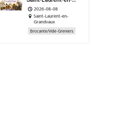
Grandvaux : Venez
2026-08-08
chiner pour la bonne
Saint-Laurent-en-
cause !
Grandvaux
Brocante/Vide-Greniers