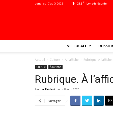
C
vendredi 7 août 2026
23.3
Lons-le-Saunier
VIE LOCALE
DOSSIER
Accueil
Culture
À l'affiche
Rubrique. À l’affiche
Culture
À l'affiche
Rubrique. À l’aff
Par
La Rédaction
-
8 avril 2025
Partager