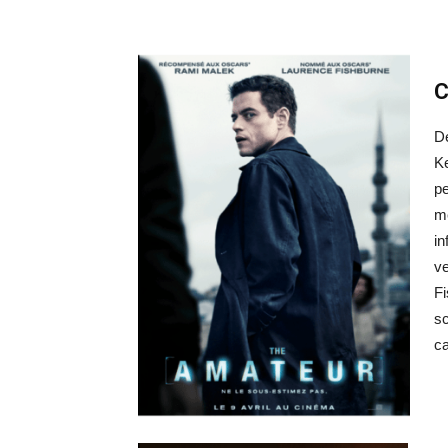
C
D
Ke
pe
m
in
ve
Fi
sc
ca