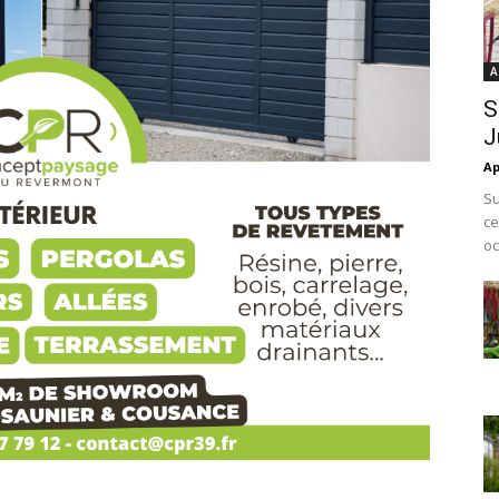
A
S
J
Ap
Su
ce
oc