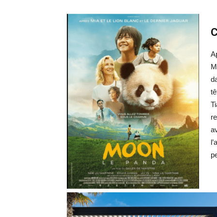
C
A
Ma
d
tê
T
r
a
l’
p