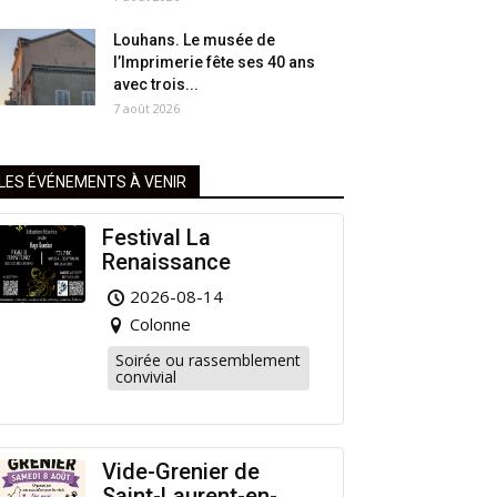
Louhans. Le musée de
l’Imprimerie fête ses 40 ans
avec trois...
7 août 2026
LES ÉVÉNEMENTS À VENIR
Festival La
Renaissance
2026-08-14
Colonne
Soirée ou rassemblement
convivial
Vide-Grenier de
Saint-Laurent-en-