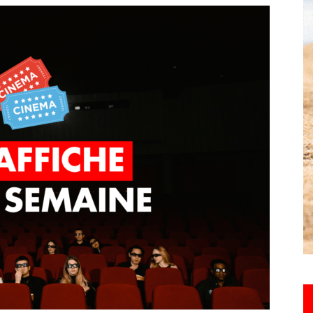
toute
l'info
locale
–