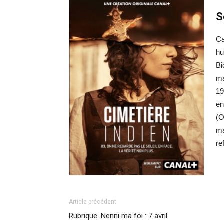
S
Ca
hu
Bi
ma
19
en
(O
ma
re
Article précédent
Rubrique. Nenni ma foi : 7 avril