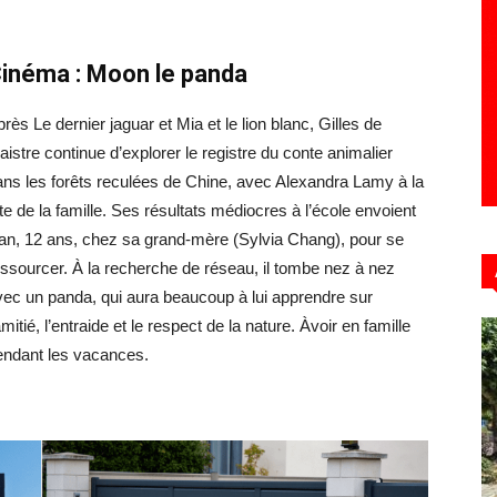
inéma :
Moon le panda
Hebdo39
près
Le dernier jaguar
et
Mia et le lion blanc
, Gilles de
istre continue d’explorer le registre du conte animalier
ans les forêts reculées de Chine
, avec Alexandra Lamy
à la
te de la famille.
Ses résultats médiocres à l’école envoient
ian, 12 ans, chez sa grand-mère (Sylvia Chang), pour se
essourcer. À la recherche de réseau, il tombe nez à nez
vec un panda, qui aura beaucoup à lui apprendre sur
amitié, l’entraide et le respect de la nature. Àvoir en famille
endant les vacances.