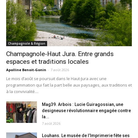
Champagnole & Région
Champagnole-Haut Jura. Entre grands
espaces et traditions locales
Apolline Benoit-Gonin
-
7 août 2026
Le mois d’août se poursuit dans le Haut-Jura avec une
programmation qui fait la part belle aux paysages, aux traditions et
à la convivialité....
Mag39. Arbois : Lucie Guiragossian, une
designeuse révolutionnaire engagée contre
la...
7 août 2026
Louhans. Le musée de l’Imprimerie fête ses