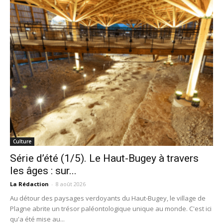
Culture
Série d’été (1/5). Le Haut-Bugey à travers
les âges : sur...
La Rédaction
-
8 août 2026
Au détour des paysages verdoyants du Haut-Bugey, le village de
Plagne abrite un trésor paléontologique unique au monde. C'est ici
qu'a été mise au...