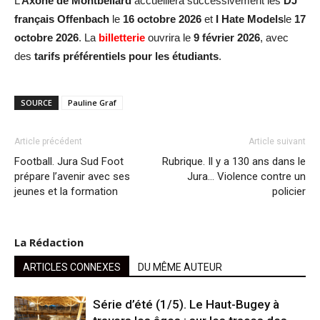
L’
Axone de Montbéliard
accueillera successivement les
DJ
français Offenbach
le
16 octobre 2026
et
I Hate Models
le
17
octobre 2026
. La
billetterie
ouvrira le
9 février 2026
, avec
des
tarifs préférentiels pour les étudiants
.
SOURCE
Pauline Graf
Article précédent
Article suivant
Football. Jura Sud Foot
Rubrique. Il y a 130 ans dans le
prépare l’avenir avec ses
Jura… Violence contre un
jeunes et la formation
policier
La Rédaction
ARTICLES CONNEXES
DU MÊME AUTEUR
Série d’été (1/5). Le Haut-Bugey à