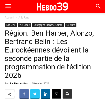
Accueil
A la Une
A la Une
Vie Locale
Bourgogne Franche-Comté
Culture
Région. Ben Harper, Alonzo,
Bertrand Belin : Les
Eurockéennes dévoilent la
seconde partie de la
programmation de l’édition
2026
Par
La Rédaction
-
5 février 2026