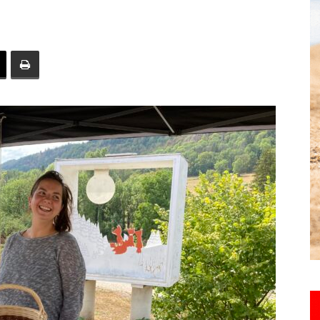
toute
l'info
locale
–