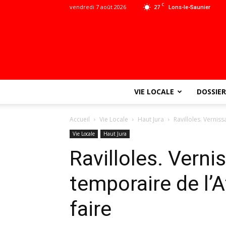
C
vendredi 7 août 2026
27
Lons-le-Saunier
VIE LOCALE
DOSSIER
Accueil
Vie Locale
Haut Jura
Ravilloles. Verniss
Vie Locale
Haut Jura
Ravilloles. Verni
temporaire de l’A
faire