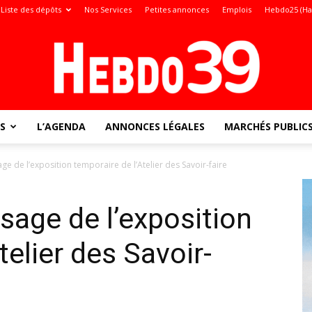
Liste des dépôts
Nos Services
Petites annonces
Emplois
Hebdo25 (Ha
S
L’AGENDA
ANNONCES LÉGALES
MARCHÉS PUBLIC
Jura
age de l’exposition temporaire de l’Atelier des Savoir-faire
ssage de l’exposition
:
telier des Savoir-