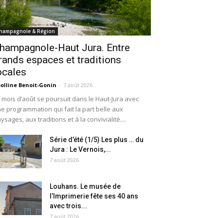
hampagnole & Région
hampagnole-Haut Jura. Entre
rands espaces et traditions
ocales
olline Benoit-Gonin
-
7 août 2026
 mois d’août se poursuit dans le Haut-Jura avec
e programmation qui fait la part belle aux
ysages, aux traditions et à la convivialité....
Série d’été (1/5) Les plus … du
Jura : Le Vernois,...
7 août 2026
Louhans. Le musée de
l’Imprimerie fête ses 40 ans
avec trois...
7 août 2026