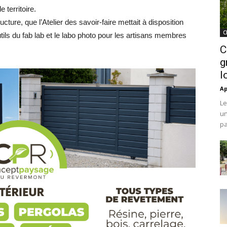
 territoire.
tructure, que l’Atelier des savoir-faire mettait à disposition
C
ils du fab lab et le labo photo pour les artisans membres
C
g
l
Ap
Le
un
pa