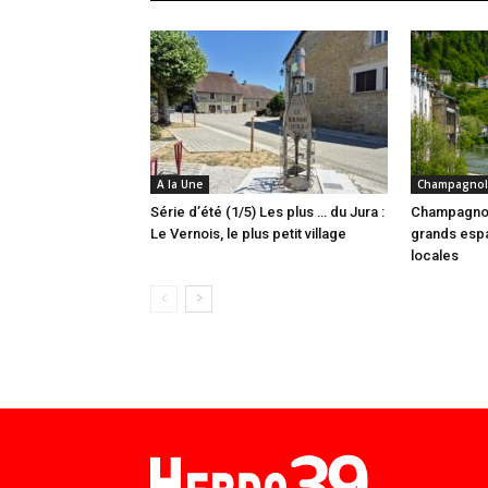
A la Une
Champagnol
Série d’été (1/5) Les plus … du Jura :
Champagnol
Le Vernois, le plus petit village
grands espa
locales