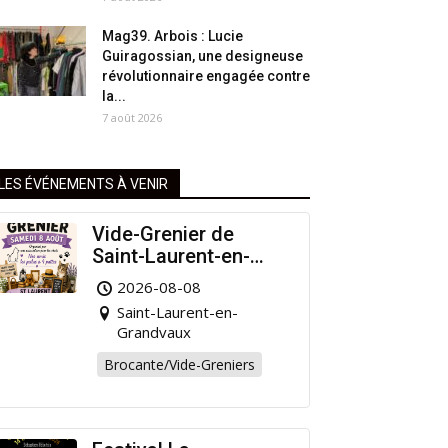
Mag39. Arbois : Lucie
Guiragossian, une designeuse
révolutionnaire engagée contre
la...
7 août 2026
LES ÉVÉNEMENTS À VENIR
Vide-Grenier de
Saint-Laurent-en-
Grandvaux : Venez
2026-08-08
chiner pour la bonne
Saint-Laurent-en-
cause !
Grandvaux
Brocante/Vide-Greniers