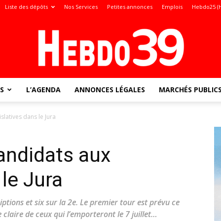
Liste des dépôts
Nos Services
Petites annonces
Emplois
Hebdo25 (
S
L’AGENDA
ANNONCES LÉGALES
MARCHÉS PUBLIC
Jura
slatives dans le Jura
andidats aux
:
 le Jura
iptions et six sur la 2e. Le premier tour est prévu ce
claire de ceux qui l’emporteront le 7 juillet…