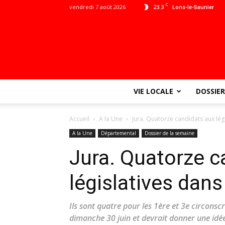
C
vendredi 7 août 2026
23.3
Lons-le-Saunier
VIE LOCALE
DOSSIER
Accueil
A la Une
Jura. Quatorze candidats aux légi
A la Une
Départemental
Dossier de la semaine
Jura. Quatorze c
législatives dans
Ils sont quatre pour les 1ère et 3e circonscr
dimanche 30 juin et devrait donner une idée 