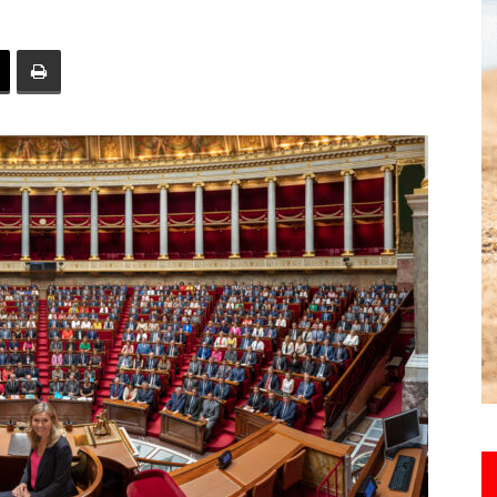
toute
l'info
locale
–