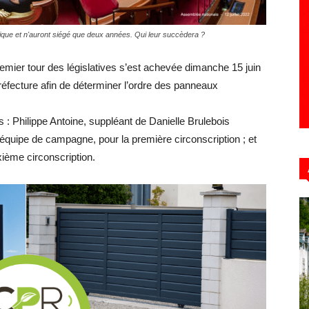
blique et n'auront siégé que deux années. Qui leur succèdera ?
Hebdo39
emier tour des législatives s’est achevée dimanche 15 juin
préfecture afin de déterminer l’ordre des panneaux
 : Philippe Antoine, suppléant de Danielle Brulebois
uipe de campagne, pour la première circonscription ; et
ième circonscription.