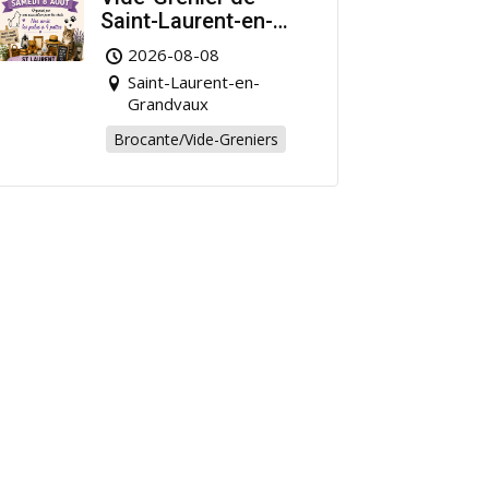
Saint-Laurent-en-
Grandvaux : Venez
2026-08-08
chiner pour la bonne
Saint-Laurent-en-
cause !
Grandvaux
Brocante/Vide-Greniers