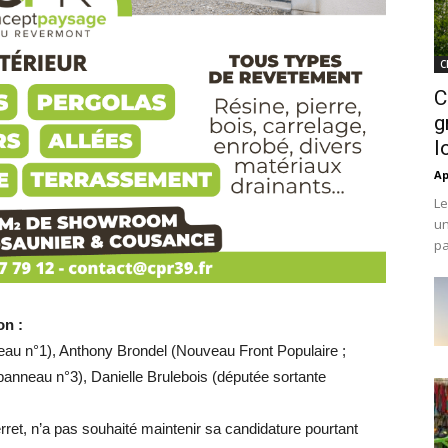
C
C
g
l
Ap
Le
un
pa
on :
au n°1), Anthony Brondel (Nouveau Front Populaire ;
panneau n°3), Danielle Brulebois (députée sortante
rret, n’a pas souhaité maintenir sa candidature pourtant