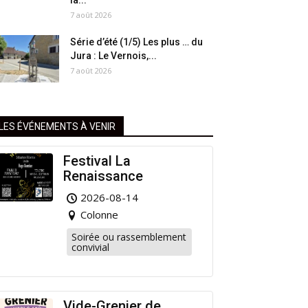
la...
7 août 2026
Série d’été (1/5) Les plus … du
Jura : Le Vernois,...
7 août 2026
LES ÉVÉNEMENTS À VENIR
Festival La
Renaissance
2026-08-14
Colonne
Soirée ou rassemblement
convivial
Vide-Grenier de