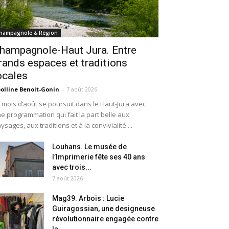
hampagnole & Région
hampagnole-Haut Jura. Entre
rands espaces et traditions
ocales
olline Benoit-Gonin
-
7 août 2026
 mois d’août se poursuit dans le Haut-Jura avec
e programmation qui fait la part belle aux
ysages, aux traditions et à la convivialité....
Louhans. Le musée de
l’Imprimerie fête ses 40 ans
avec trois...
7 août 2026
Mag39. Arbois : Lucie
Guiragossian, une designeuse
révolutionnaire engagée contre