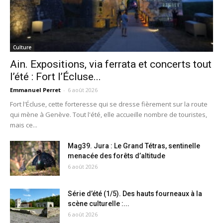
Culture
Ain. Expositions, via ferrata et concerts tout
l’été : Fort l’Écluse...
Emmanuel Perret
-
6 août 2026
Fort l'Écluse, cette forteresse qui se dresse fièrement sur la route
qui mène à Genève. Tout l'été, elle accueille nombre de touristes,
mais ce...
Mag39. Jura : Le Grand Tétras, sentinelle
menacée des forêts d’altitude
6 août 2026
Série d’été (1/5). Des hauts fourneaux à la
scène culturelle :...
6 août 2026