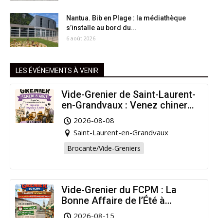
Nantua. Bib en Plage : la médiathèque
s’installe au bord du...
6 août 2026
LES ÉVÉNEMENTS À VENIR
Vide-Grenier de Saint-Laurent-
en-Grandvaux : Venez chiner
pour la bonne cause !
2026-08-08
Saint-Laurent-en-Grandvaux
Brocante/Vide-Greniers
Vide-Grenier du FCPM : La
Bonne Affaire de l’Été à
Arinthod !
2026-08-15