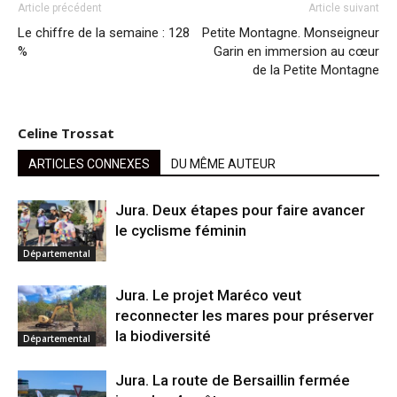
Article précédent
Article suivant
Le chiffre de la semaine : 128
Petite Montagne. Monseigneur
%
Garin en immersion au cœur
de la Petite Montagne
Celine Trossat
ARTICLES CONNEXES
DU MÊME AUTEUR
Jura. Deux étapes pour faire avancer
le cyclisme féminin
Départemental
Jura. Le projet Maréco veut
reconnecter les mares pour préserver
la biodiversité
Départemental
Jura. La route de Bersaillin fermée