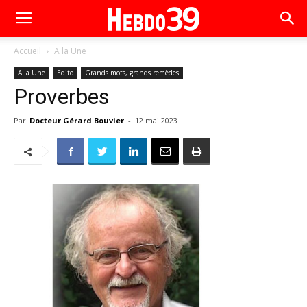
Accueil
A la Une
A la Une
Edito
Grands mots, grands remèdes
Proverbes
Par
Docteur Gérard Bouvier
-
12 mai 2023