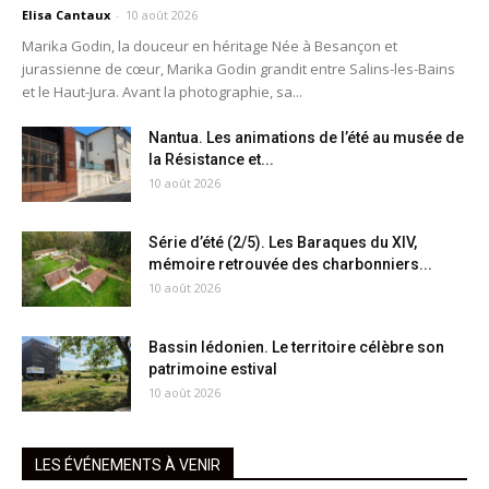
Elisa Cantaux
-
10 août 2026
Marika Godin, la douceur en héritage Née à Besançon et
jurassienne de cœur, Marika Godin grandit entre Salins-les-Bains
et le Haut-Jura. Avant la photographie, sa...
Nantua. Les animations de l’été au musée de
la Résistance et...
10 août 2026
Série d’été (2/5). Les Baraques du XIV,
mémoire retrouvée des charbonniers...
10 août 2026
Bassin lédonien. Le territoire célèbre son
patrimoine estival
10 août 2026
LES ÉVÉNEMENTS À VENIR