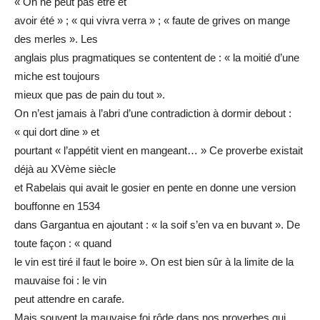
« On ne peut pas être et
avoir été » ; « qui vivra verra » ; « faute de grives on mange
des merles ». Les
anglais plus pragmatiques se contentent de : « la moitié d’une
miche est toujours
mieux que pas de pain du tout ».
On n’est jamais à l’abri d’une contradiction à dormir debout :
« qui dort dine » et
pourtant « l’appétit vient en mangeant… » Ce proverbe existait
déjà au XVème siècle
et Rabelais qui avait le gosier en pente en donne une version
bouffonne en 1534
dans Gargantua en ajoutant : « la soif s’en va en buvant ». De
toute façon : « quand
le vin est tiré il faut le boire ». On est bien sûr à la limite de la
mauvaise foi : le vin
peut attendre en carafe.
Mais souvent la mauvaise foi rôde dans nos proverbes qui