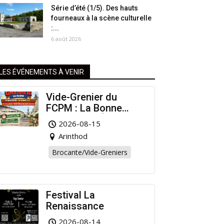
Série d’été (1/5). Des hauts
fourneaux à la scène culturelle
:...
6 août 2026
LES ÉVÉNEMENTS À VENIR
Vide-Grenier du
FCPM : La Bonne
Affaire de l’Été à
2026-08-15
Arinthod !
Arinthod
Brocante/Vide-Greniers
Festival La
Renaissance
2026-08-14