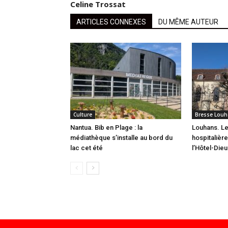
Celine Trossat
ARTICLES CONNEXES
DU MÊME AUTEUR
Culture
Bresse Louh
Nantua. Bib en Plage : la
Louhans. L
médiathèque s’installe au bord du
hospitalièr
lac cet été
l’Hôtel-Dieu