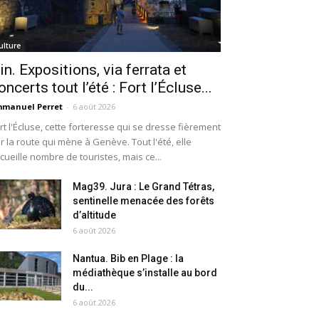
ulture
in. Expositions, via ferrata et
oncerts tout l’été : Fort l’Écluse...
manuel Perret
-
6 août 2026
rt l'Écluse, cette forteresse qui se dresse fièrement
r la route qui mène à Genève. Tout l'été, elle
cueille nombre de touristes, mais ce...
Mag39. Jura : Le Grand Tétras,
sentinelle menacée des forêts
d’altitude
6 août 2026
Nantua. Bib en Plage : la
médiathèque s’installe au bord
du...
6 août 2026