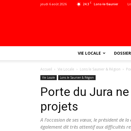
C
jeudi 6 août 2026
24.3
Li
Lons-le-Saunier
VIE LOCALE
DOSSIER
Accueil
Vie Locale
Lons le Saunier & Région
Po
Vie Locale
Lons le Saunier & Région
Porte du Jura n
projets
A l’occasion de ses vœux, le président de 
également dit très attentif aux difficultés r