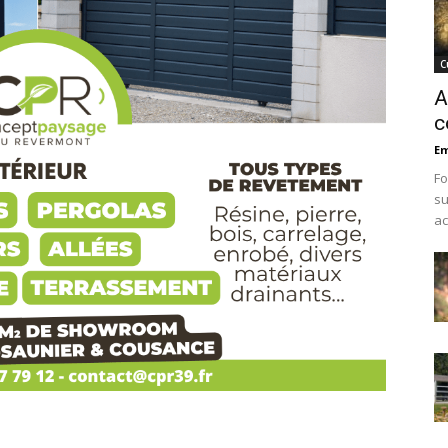
C
A
c
Em
Fo
su
ac