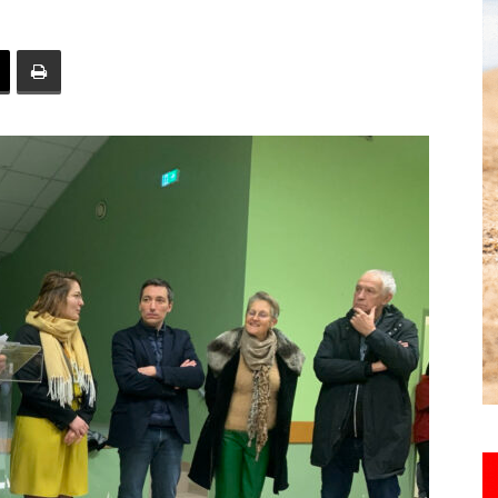
toute
l'info
locale
–