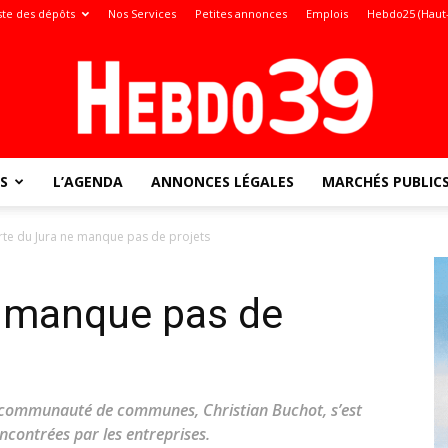
ste des dépôts
Nos Services
Petites annonces
Emplois
Hebdo25 (Haut
S
L’AGENDA
ANNONCES LÉGALES
MARCHÉS PUBLIC
Jura
rte du Jura ne manque pas de projets
e manque pas de
:
la communauté de communes, Christian Buchot, s’est
encontrées par les entreprises.