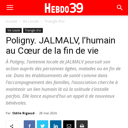
Accueil
Vie Locale
Triangle d’or
Vie Locale
Triangle d’or
Poligny. JALMALV, l’humain
au Cœur de la fin de vie
À Poligny, l’antenne locale de JALMALV poursuit son
action auprès des personnes âgées, malades ou en fin de
vie. Dans les établissements de santé comme dans
l’accompagnement des familles, l’association cherche à
maintenir un lien humain là où la solitude s’installe
parfois. Elle lance aujourd’hui un appel à de nouveaux
bénévoles.
Par
Odile Rigaud
-
28 mai 2026