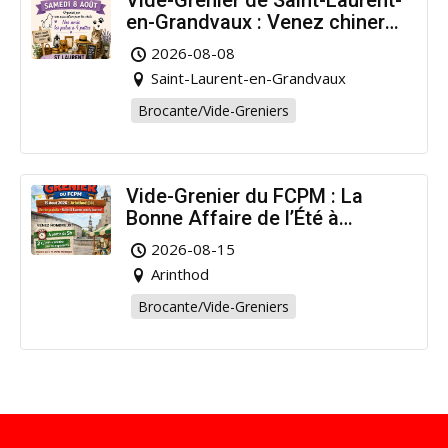
Vide-Grenier de Saint-Laurent-
en-Grandvaux : Venez chiner
pour la bonne cause !
2026-08-08
Saint-Laurent-en-Grandvaux
Brocante/Vide-Greniers
Vide-Grenier du FCPM : La
Bonne Affaire de l’Été à
Arinthod !
2026-08-15
Arinthod
Brocante/Vide-Greniers