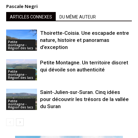
Pascale Negri
ARTICLES CONNEXES
DU MÊME AUTEUR
Thoirette-Coisia. Une escapade entre
nature, histoire et panoramas
Petite
montagne -
d’exception
Région des lacs
Petite Montagne. Un territoire discret
qui dévoile son authenticité
Petite
montagne -
Région des lacs
Saint-Julien-sur-Suran. Cinq idées
pour découvrir les trésors de la vallée
Petite
montagne -
du Suran
Région des lacs