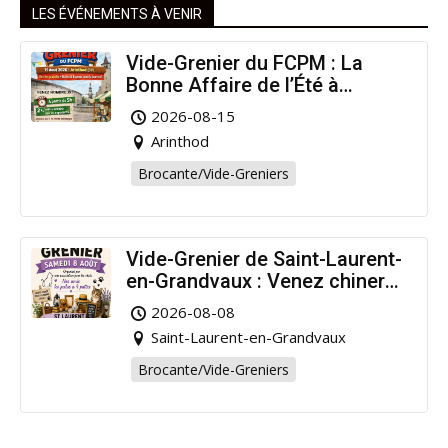
LES ÉVÉNEMENTS À VENIR
Vide-Grenier du FCPM : La
Bonne Affaire de l’Été à
Arinthod !
2026-08-15
Arinthod
Brocante/Vide-Greniers
Vide-Grenier de Saint-Laurent-
en-Grandvaux : Venez chiner
pour la bonne cause !
2026-08-08
Saint-Laurent-en-Grandvaux
Brocante/Vide-Greniers