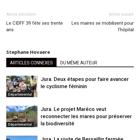
Article précédent
Article suivant
Le CIDFF 39 fête ses trente
Les maires se mobilisent pour
ans
l’hôpital
Stephane Hovaere
ARTICLES CONNEXES
DU MÊME AUTEUR
Jura. Deux étapes pour faire avancer
le cyclisme féminin
Départemental
Jura. Le projet Maréco veut
reconnecter les mares pour préserver
la biodiversité
Départemental
Jura. La route de Bersaillin fermée