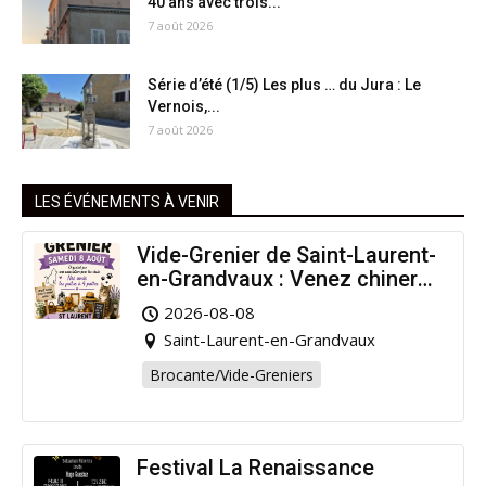
40 ans avec trois...
7 août 2026
Série d’été (1/5) Les plus … du Jura : Le
Vernois,...
7 août 2026
LES ÉVÉNEMENTS À VENIR
Vide-Grenier de Saint-Laurent-
en-Grandvaux : Venez chiner
pour la bonne cause !
2026-08-08
Saint-Laurent-en-Grandvaux
Brocante/Vide-Greniers
Festival La Renaissance