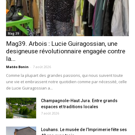
Mag 39
Mag39. Arbois : Lucie Guiragossian, une
designeuse révolutionnaire engagée contre
la...
Matéo Bonin
-
7 août 2026
Comme la plupart des grandes passions, qui nous suivent toute
une vie et embrassent notre quotidien comme par nécessité, celle
de Lucie Guiragossian a...
Champagnole-Haut Jura. Entre grands
espaces et traditions locales
7 août 2026
Louhans. Le musée de l’Imprimerie fête ses