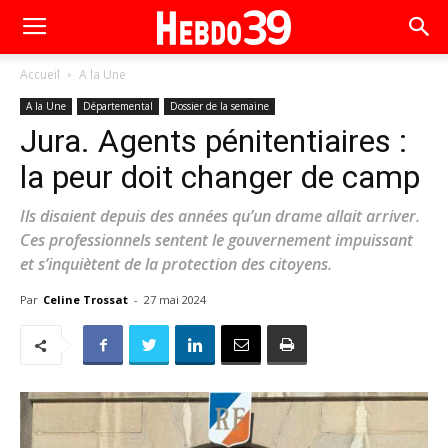
Accueil
A la Une
A la Une
Départemental
Dossier de la semaine
Jura. Agents pénitentiaires :
la peur doit changer de camp
Ils disaient depuis des années qu’un drame allait arriver.
Ces professionnels sentent le gouvernement impuissant
et s’inquiètent de la protection des citoyens.
Par
Celine Trossat
-
27 mai 2024