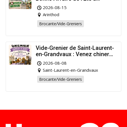
Arinthod !
2026-08-15
Arinthod
Brocante/Vide-Greniers
Vide-Grenier de Saint-Laurent-
en-Grandvaux : Venez chiner
pour la bonne cause !
2026-08-08
Saint-Laurent-en-Grandvaux
Brocante/Vide-Greniers