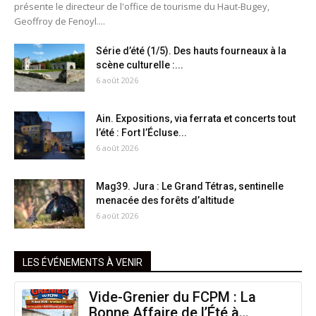
présente le directeur de l'office de tourisme du Haut-Bugey,
Geoffroy de Fenoyl....
Série d’été (1/5). Des hauts fourneaux à la
scène culturelle :...
6 août 2026
Ain. Expositions, via ferrata et concerts tout
l’été : Fort l’Écluse...
6 août 2026
Mag39. Jura : Le Grand Tétras, sentinelle
menacée des forêts d’altitude
6 août 2026
LES ÉVÉNEMENTS À VENIR
Vide-Grenier du FCPM : La
Bonne Affaire de l’Été à