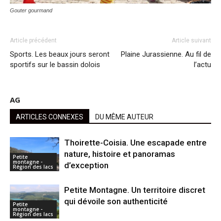
Gouter gourmand
Article précédent
Article suivant
Sports. Les beaux jours seront
Plaine Jurassienne. Au fil de
sportifs sur le bassin dolois
l’actu
AG
ARTICLES CONNEXES
DU MÊME AUTEUR
Thoirette-Coisia. Une escapade entre
nature, histoire et panoramas
Petite
montagne -
d’exception
Région des lacs
Petite Montagne. Un territoire discret
qui dévoile son authenticité
Petite
montagne -
Région des lacs