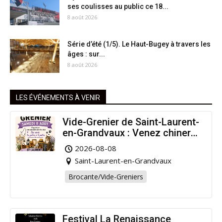
ses coulisses au public ce 18...
8 août 2026
Série d’été (1/5). Le Haut-Bugey à travers les
âges : sur...
8 août 2026
LES ÉVÉNEMENTS À VENIR
Vide-Grenier de Saint-Laurent-
en-Grandvaux : Venez chiner
pour la bonne cause !
2026-08-08
Saint-Laurent-en-Grandvaux
Brocante/Vide-Greniers
Festival La Renaissance