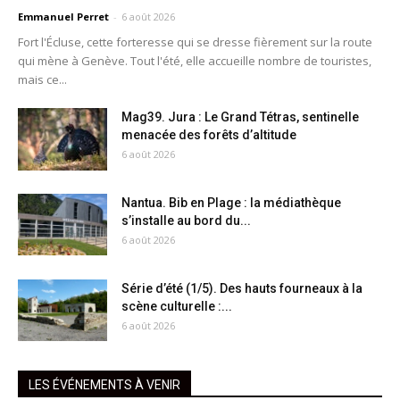
Emmanuel Perret
-
6 août 2026
Fort l'Écluse, cette forteresse qui se dresse fièrement sur la route
qui mène à Genève. Tout l'été, elle accueille nombre de touristes,
mais ce...
Mag39. Jura : Le Grand Tétras, sentinelle
menacée des forêts d’altitude
6 août 2026
Nantua. Bib en Plage : la médiathèque
s’installe au bord du...
6 août 2026
Série d’été (1/5). Des hauts fourneaux à la
scène culturelle :...
6 août 2026
LES ÉVÉNEMENTS À VENIR