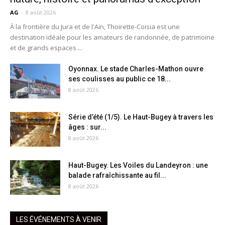
AG
-
8 août 2026
À la frontière du Jura et de l'Ain, Thoirette-Coisia est une
destination idéale pour les amateurs de randonnée, de patrimoine
et de grands espaces....
Oyonnax. Le stade Charles-Mathon ouvre
ses coulisses au public ce 18...
8 août 2026
Série d’été (1/5). Le Haut-Bugey à travers les
âges : sur...
8 août 2026
Haut-Bugey. Les Voiles du Landeyron : une
balade rafraîchissante au fil...
8 août 2026
LES ÉVÉNEMENTS À VENIR