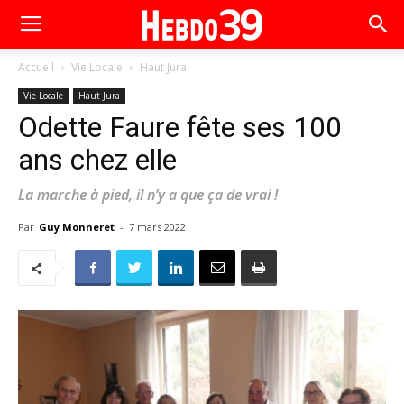
Accueil
Vie Locale
Haut Jura
Vie Locale
Haut Jura
Odette Faure fête ses 100
ans chez elle
La marche à pied, il n’y a que ça de vrai !
Par
Guy Monneret
-
7 mars 2022