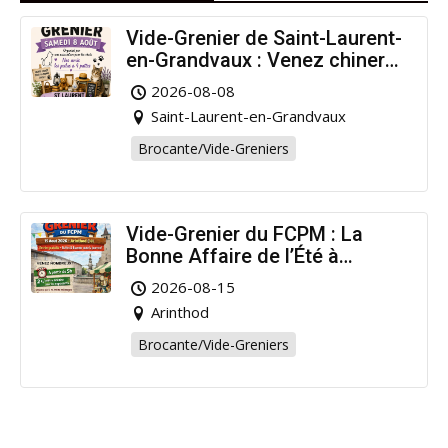
Vide-Grenier de Saint-Laurent-
en-Grandvaux : Venez chiner
pour la bonne cause !
2026-08-08
Saint-Laurent-en-Grandvaux
Brocante/Vide-Greniers
Vide-Grenier du FCPM : La
Bonne Affaire de l’Été à
Arinthod !
2026-08-15
Arinthod
Brocante/Vide-Greniers