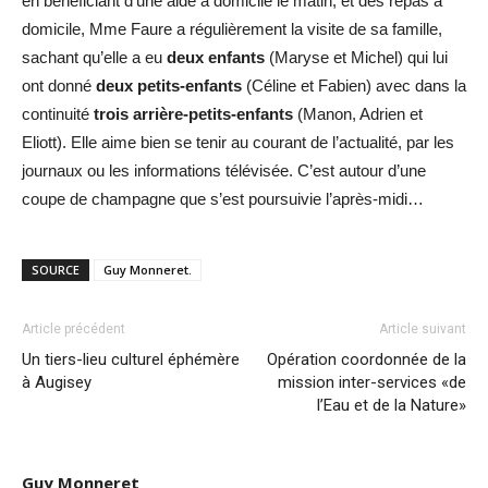
en bénéficiant d’une aide à domicile le matin, et des repas à
domicile, Mme Faure a régulièrement la visite de sa famille,
sachant qu’elle a eu
deux enfants
(Maryse et Michel) qui lui
ont donné
deux petits-enfants
(Céline et Fabien) avec dans la
continuité
trois arrière-petits-enfants
(Manon, Adrien et
Eliott). Elle aime bien se tenir au courant de l’actualité, par les
journaux ou les informations télévisée. C’est autour d’une
coupe de champagne que s’est poursuivie l’après-midi…
SOURCE
Guy Monneret.
Article précédent
Article suivant
Un tiers-lieu culturel éphémère
Opération coordonnée de la
à Augisey
mission inter-services «de
l’Eau et de la Nature»
Guy Monneret