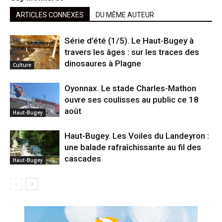
ARTICLES CONNEXES
DU MÊME AUTEUR
Série d’été (1/5). Le Haut-Bugey à
travers les âges : sur les traces des
dinosaures à Plagne
Culture
Oyonnax. Le stade Charles-Mathon
ouvre ses coulisses au public ce 18
août
Haut-Bugey
Haut-Bugey. Les Voiles du Landeyron :
une balade rafraîchissante au fil des
cascades
Haut-Bugey