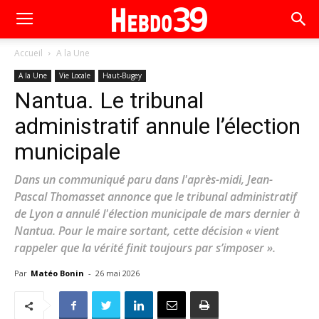
Accueil
A la Une
A la Une
Vie Locale
Haut-Bugey
Nantua. Le tribunal
administratif annule l’élection
municipale
Dans un communiqué paru dans l'après-midi, Jean-
Pascal Thomasset annonce que le tribunal administratif
de Lyon a annulé l'élection municipale de mars dernier à
Nantua. Pour le maire sortant, cette décision « vient
rappeler que la vérité finit toujours par s’imposer ».
Par
Matéo Bonin
-
26 mai 2026