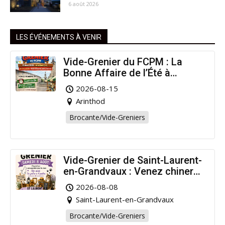
6 août 2026
LES ÉVÉNEMENTS À VENIR
Vide-Grenier du FCPM : La
Bonne Affaire de l’Été à
Arinthod !
2026-08-15
Arinthod
Brocante/Vide-Greniers
Vide-Grenier de Saint-Laurent-
en-Grandvaux : Venez chiner
pour la bonne cause !
2026-08-08
Saint-Laurent-en-Grandvaux
Brocante/Vide-Greniers