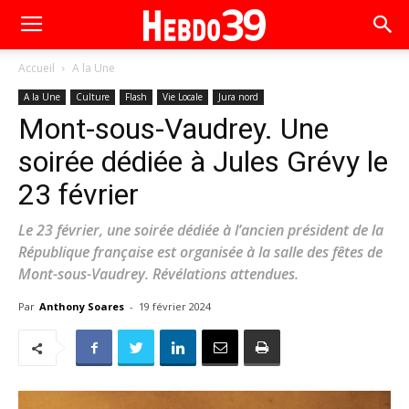
Accueil
A la Une
A la Une
Culture
Flash
Vie Locale
Jura nord
Mont-sous-Vaudrey. Une
soirée dédiée à Jules Grévy le
23 février
Le 23 février, une soirée dédiée à l’ancien président de la
République française est organisée à la salle des fêtes de
Mont-sous-Vaudrey. Révélations attendues.
Par
Anthony Soares
-
19 février 2024