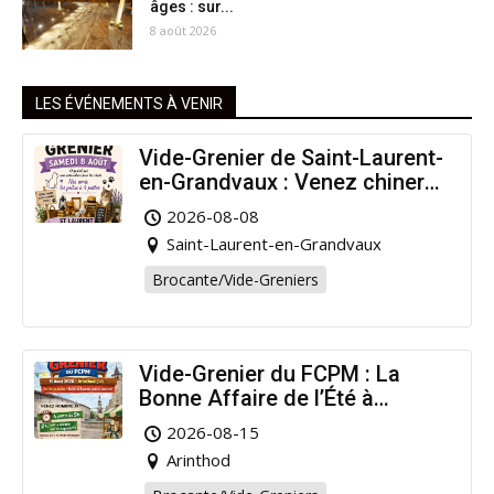
âges : sur...
8 août 2026
LES ÉVÉNEMENTS À VENIR
Vide-Grenier de Saint-Laurent-
en-Grandvaux : Venez chiner
pour la bonne cause !
2026-08-08
Saint-Laurent-en-Grandvaux
Brocante/Vide-Greniers
Vide-Grenier du FCPM : La
Bonne Affaire de l’Été à
Arinthod !
2026-08-15
Arinthod