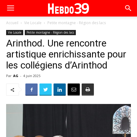
Accueil
Vie Locale
Petite montagne - Région des lacs
Vie Locale
Petite montagne - Région des lacs
Arinthod. Une rencontre
artistique enrichissante pour
les collégiens d’Arinthod
Par
AG
-
4 juin 2025