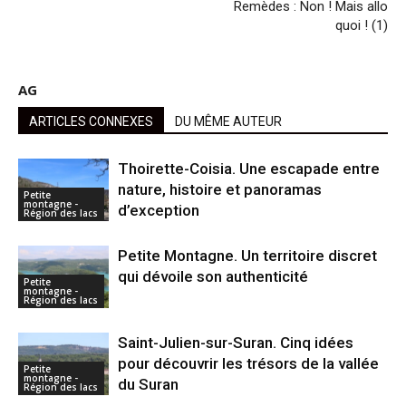
Remèdes : Non ! Mais allo
quoi ! (1)
AG
ARTICLES CONNEXES
DU MÊME AUTEUR
Thoirette-Coisia. Une escapade entre
nature, histoire et panoramas
Petite
montagne -
d’exception
Région des lacs
Petite Montagne. Un territoire discret
qui dévoile son authenticité
Petite
montagne -
Région des lacs
Saint-Julien-sur-Suran. Cinq idées
pour découvrir les trésors de la vallée
Petite
montagne -
du Suran
Région des lacs