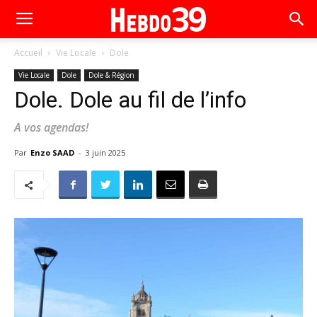
Accueil
Vie Locale
Dole
Vie Locale
Dole
Dole & Région
Dole. Dole au fil de l’info
A vos agendas!
Par
Enzo SAAD
-
3 juin 2025