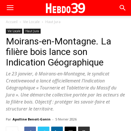
Accueil
Vie Locale
Haut Jura
Vie Locale
Haut Jura
Moirans-en-Montagne. La
filière bois lance son
Indication Géographique
Le 23 janvier, à Moirans-en-Montagne, le syndicat
Creativewood a lancé officiellement l’Indication
Géographique « Tournerie et Tabletterie du Massif du
Jura ». Une démarche collective portée par les acteurs de
la filière bois. Objectif : protéger les savoir-faire et
structurer le territoire.
Par
Apolline Benoit-Gonin
-
5 février 2026