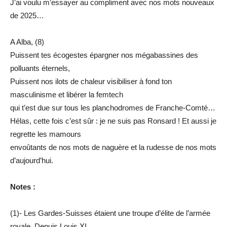
J’ai voulu m’essayer au compliment avec nos mots nouveaux
de 2025…
A Alba, (8)
Puissent tes écogestes épargner nos mégabassines des
polluants éternels,
Puissent nos ilots de chaleur visibiliser à fond ton
masculinisme et libérer la femtech
qui t’est due sur tous les planchodromes de Franche-Comté…
Hélas, cette fois c’est sûr : je ne suis pas Ronsard ! Et aussi je
regrette les mamours
envoûtants de nos mots de naguère et la rudesse de nos mots
d’aujourd’hui.
Notes :
(1)- Les Gardes-Suisses étaient une troupe d’élite de l’armée
royale. Depuis Louis XI