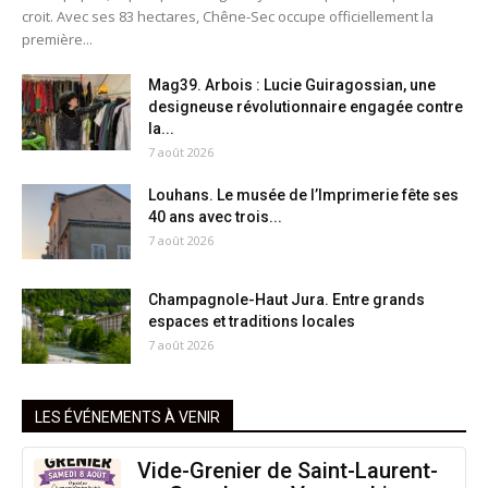
croit. Avec ses 83 hectares, Chêne-Sec occupe officiellement la
première...
Mag39. Arbois : Lucie Guiragossian, une
designeuse révolutionnaire engagée contre
la...
7 août 2026
Louhans. Le musée de l’Imprimerie fête ses
40 ans avec trois...
7 août 2026
Champagnole-Haut Jura. Entre grands
espaces et traditions locales
7 août 2026
LES ÉVÉNEMENTS À VENIR
Vide-Grenier de Saint-Laurent-