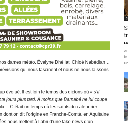
C
S
t
La
Au
le
 à nos dames météo, Évelyne Dhéliat, Chloé Nabédian…
un
prévisions qui nous fascinent et nous ne nous laissons
 évolué. Il est loin le temps des dictons où «
s’il
ante jours plus tard. À moins que Barnabé ne lui coupe
lx… C’était un temps où les saints du calendrier
on dont on dit l’origine en Franche-Comté, en Aquitaine
sées nous mettent à l’abri d’une fake-news d’un