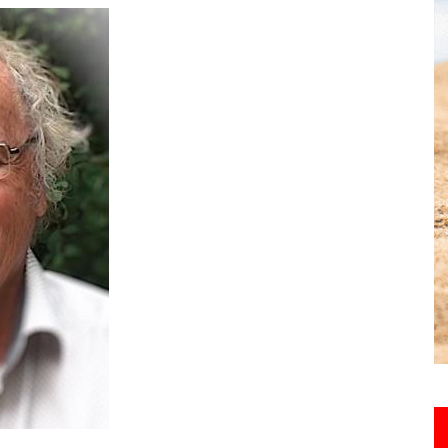
toute
l'info
locale
–