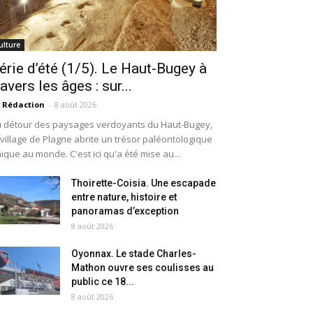
ulture
érie d’été (1/5). Le Haut-Bugey à
ravers les âges : sur...
 Rédaction
-
8 août 2026
 détour des paysages verdoyants du Haut-Bugey,
 village de Plagne abrite un trésor paléontologique
ique au monde. C'est ici qu'a été mise au...
Thoirette-Coisia. Une escapade
entre nature, histoire et
panoramas d’exception
8 août 2026
Oyonnax. Le stade Charles-
Mathon ouvre ses coulisses au
public ce 18...
8 août 2026