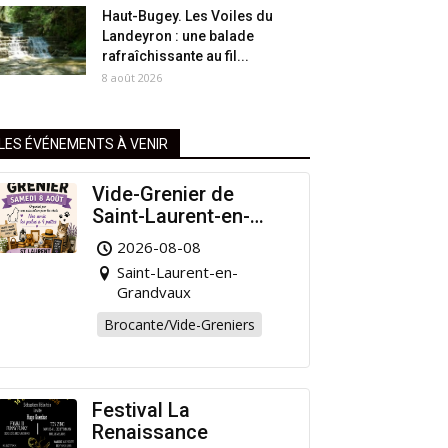
Haut-Bugey. Les Voiles du
Landeyron : une balade
rafraîchissante au fil...
8 août 2026
LES ÉVÉNEMENTS À VENIR
Vide-Grenier de
Saint-Laurent-en-
Grandvaux : Venez
2026-08-08
chiner pour la bonne
Saint-Laurent-en-
cause !
Grandvaux
Brocante/Vide-Greniers
Festival La
Renaissance