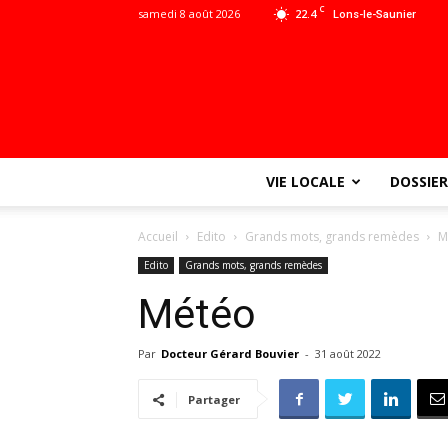
C
samedi 8 août 2026
22.4
Lons-le-Saunier
VIE LOCALE
DOSSIER
Accueil
Edito
Grands mots, grands remèdes
M
Edito
Grands mots, grands remèdes
Météo
Par
Docteur Gérard Bouvier
-
31 août 2022
Partager