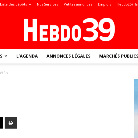
Liste des dépôts
Nos Services
Petites annonces
Emplois
Hebdo25 (Ha
S
L’AGENDA
ANNONCES LÉGALES
MARCHÉS PUBLIC
Jura
étéo
: