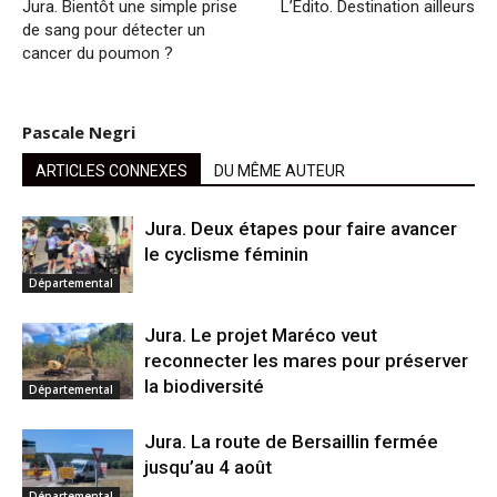
Jura. Bientôt une simple prise
L’Édito. Destination ailleurs
de sang pour détecter un
cancer du poumon ?
Pascale Negri
ARTICLES CONNEXES
DU MÊME AUTEUR
Jura. Deux étapes pour faire avancer
le cyclisme féminin
Départemental
Jura. Le projet Maréco veut
reconnecter les mares pour préserver
la biodiversité
Départemental
Jura. La route de Bersaillin fermée
jusqu’au 4 août
Départemental