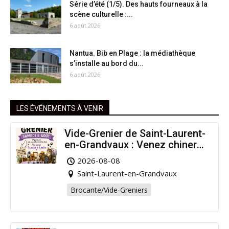
Série d’été (1/5). Des hauts fourneaux à la
scène culturelle :...
6 août 2026
Nantua. Bib en Plage : la médiathèque
s’installe au bord du...
6 août 2026
LES ÉVÉNEMENTS À VENIR
Vide-Grenier de Saint-Laurent-
en-Grandvaux : Venez chiner
pour la bonne cause !
2026-08-08
Saint-Laurent-en-Grandvaux
Brocante/Vide-Greniers