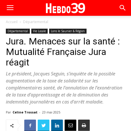
Accueil
Départemental
Départemental
Vie Locale
Lons le Saunier & Région
Jura. Menaces sur la santé :
Mutualité Française Jura
réagit
Le président, Jacques Seguin, s’inquiète de la possible
augmentation de la taxe de solidarité sur les
complémentaires santé, de l’annulation de l’exonération
de la taxe d’apprentissage et de la diminution des
indemnités journalières en cas d’arrêt maladie.
Par
Celine Trossat
-
23 mai 2025