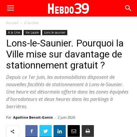
Accueil
A la Une
A la Une
Vie Locale
Lons le saunier
Lons-le-Saunier. Pourquoi la
Ville mise sur davantage de
stationnement gratuit ?
Depuis ce 1er juin, les automobilistes disposent de
nouvelles facilités de stationnement à Lons-le-Saunier.
Une heure est désormais offerte dans les zones équipées
d'horodateurs et deux heures dans les parkings à
barrières.
Par
Apolline Benoit-Gonin
-
2 juin 2026