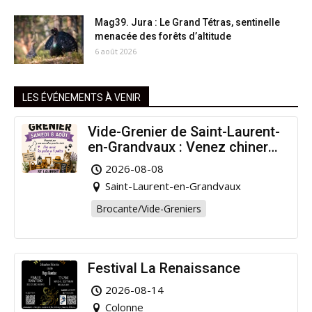
Mag39. Jura : Le Grand Tétras, sentinelle
menacée des forêts d’altitude
6 août 2026
LES ÉVÉNEMENTS À VENIR
Vide-Grenier de Saint-Laurent-
en-Grandvaux : Venez chiner
pour la bonne cause !
2026-08-08
Saint-Laurent-en-Grandvaux
Brocante/Vide-Greniers
Festival La Renaissance
2026-08-14
Colonne