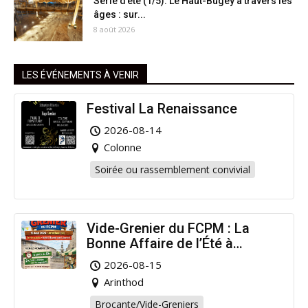
Série d’été (1/5). Le Haut-Bugey à travers les
âges : sur...
8 août 2026
LES ÉVÉNEMENTS À VENIR
Festival La Renaissance
2026-08-14
Colonne
Soirée ou rassemblement convivial
Vide-Grenier du FCPM : La
Bonne Affaire de l’Été à
Arinthod !
2026-08-15
Arinthod
Brocante/Vide-Greniers