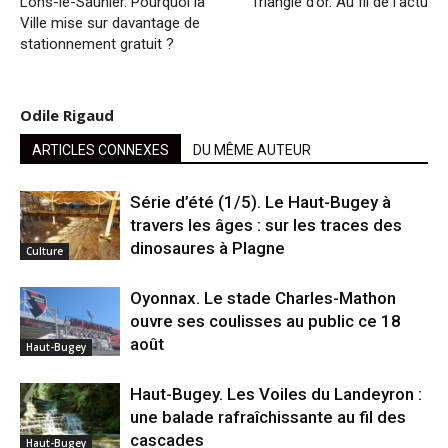
Lons-le-Saunier. Pourquoi la
Triangle d’or. Au fil de l’actu
Ville mise sur davantage de
stationnement gratuit ?
Odile Rigaud
ARTICLES CONNEXES
DU MÊME AUTEUR
Série d’été (1/5). Le Haut-Bugey à
travers les âges : sur les traces des
dinosaures à Plagne
Culture
Oyonnax. Le stade Charles-Mathon
ouvre ses coulisses au public ce 18
août
Haut-Bugey
Haut-Bugey. Les Voiles du Landeyron :
une balade rafraîchissante au fil des
cascades
Haut-Bugey