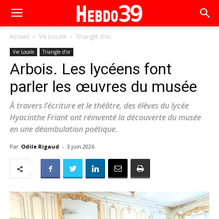
Accueil
Vie Locale
Triangle d’or
Vie Locale
Triangle d’or
Arbois. Les lycéens font
parler les œuvres du musée
À travers l’écriture et le théâtre, des élèves du lycée
Hyacinthe Friant ont réinventé la découverte du musée
en une déambulation poétique.
Par
Odile Rigaud
-
3 juin 2026