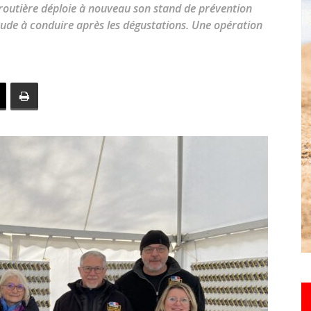
 routière déploie à nouveau son stand de prévention
toute
titude à conduire après les dégustations. Une opération
l'info
locale
–