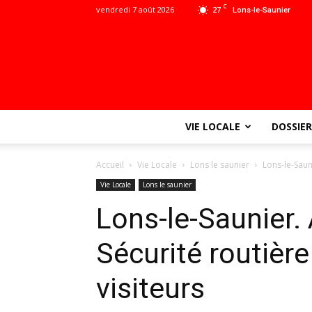
C
vendredi 7 août 2026
27
Lons-le-Saunier
VIE LOCALE
DOSSIER
Accueil
Vie Locale
Lons le saunier
Lons-le-Sauni
Vie Locale
Lons le saunier
Lons-le-Saunier. 
Sécurité routière
visiteurs