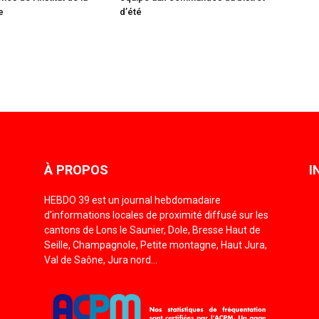
e
d’été