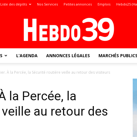
Liste des dépôts
Nos Services
Petites annonces
Emplois
Hebdo25 (Ha
S
L’AGENDA
ANNONCES LÉGALES
MARCHÉS PUBLIC
Jura
er. À la Percée, la Sécurité routière veille au retour des visiteurs
À la Percée, la
:
 veille au retour des