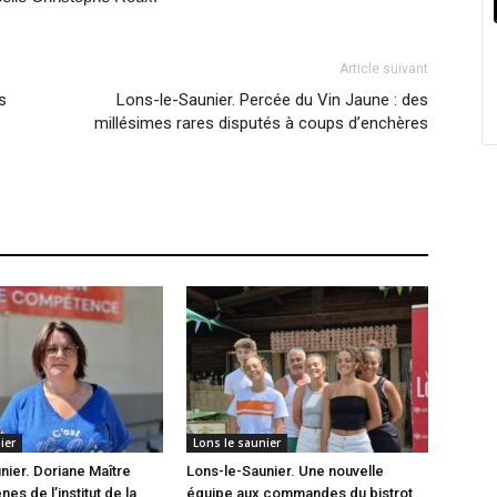
Article suivant
s
Lons-le-Saunier. Percée du Vin Jaune : des
millésimes rares disputés à coups d’enchères
ier
Lons le saunier
nier. Doriane Maître
Lons-le-Saunier. Une nouvelle
nes de l’institut de la
équipe aux commandes du bistrot