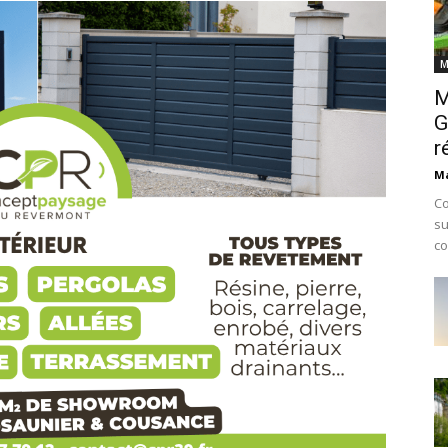
M
M
G
r
Ma
Co
su
co