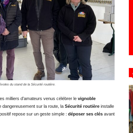
Hebdo39
voles du stand de la Sécurité routière.
des milliers d’amateurs venus célébrer le
vignoble
ge dangereusement sur la route, la
Sécurité routière
installe
positif repose sur un geste simple :
déposer ses clés
avant