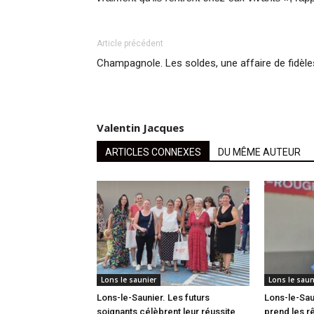
Article précédent
Champagnole. Les soldes, une affaire de fidèle
Valentin Jacques
ARTICLES CONNEXES
DU MÊME AUTEUR
Lons le saunier
Lons le saun
Lons-le-Saunier. Les futurs
Lons-le-Sau
soignants célèbrent leur réussite
prend les rê