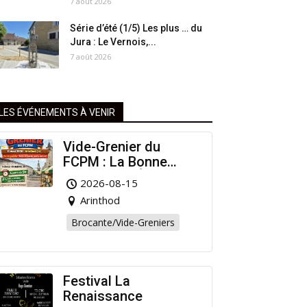
7 août 2026
Série d’été (1/5) Les plus … du
Jura : Le Vernois,...
7 août 2026
LES ÉVÉNEMENTS À VENIR
Vide-Grenier du
FCPM : La Bonne
Affaire de l’Été à
2026-08-15
Arinthod !
Arinthod
Brocante/Vide-Greniers
Festival La
Renaissance