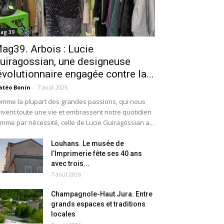
ag 39
ag39. Arbois : Lucie
uiragossian, une designeuse
évolutionnaire engagée contre la...
téo Bonin
-
7 août 2026
mme la plupart des grandes passions, qui nous
ivent toute une vie et embrassent notre quotidien
mme par nécessité, celle de Lucie Guiragossian a...
Louhans. Le musée de
l’Imprimerie fête ses 40 ans
avec trois...
7 août 2026
Champagnole-Haut Jura. Entre
grands espaces et traditions
locales