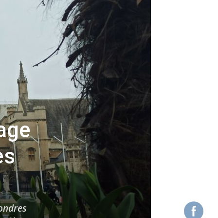
yage
ès
Londres