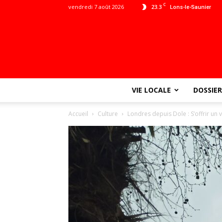
C
vendredi 7 août 2026
23.3
Lons-le-Saunier
VIE LOCALE
DOSSIER
Accueil
Culture
Londres depuis Dole : S’offrir un