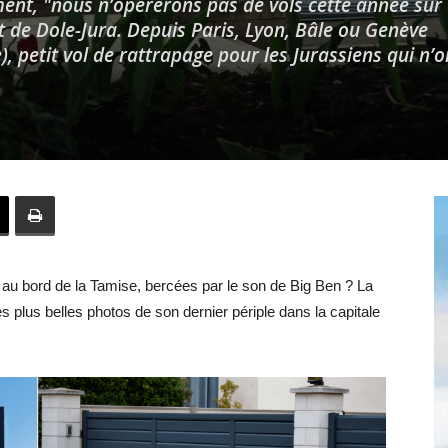
nt, "nous n’opérerons pas de vols cette année sur 
t de Dole-Jura. Depuis Paris, Lyon, Bâle ou Genève
), petit vol de rattrapage pour les Jurassiens qui n’
Hebdo39
 au bord de la Tamise, bercées par le son de Big Ben ? La
es plus belles photos de son dernier périple dans la capitale