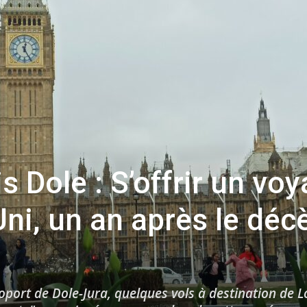
toute
l'info
 Dole : S’offrir un vo
locale
i, un an après le déc
–
roport de Dole-Jura, quelques vols à destination de 