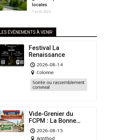
locales
7 août 2026
LES ÉVÉNEMENTS À VENIR
Festival La
Renaissance
2026-08-14
Colonne
Soirée ou rassemblement
convivial
Vide-Grenier du
FCPM : La Bonne
Affaire de l’Été à
2026-08-15
Arinthod !
Arinthod