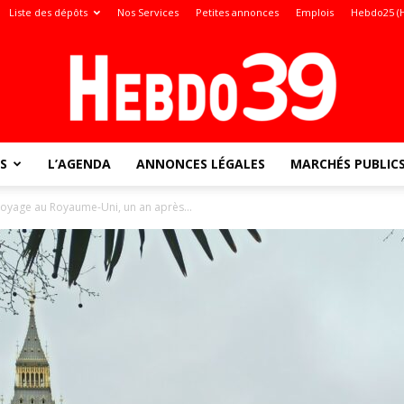
Liste des dépôts
Nos Services
Petites annonces
Emplois
Hebdo25 (
S
L’AGENDA
ANNONCES LÉGALES
MARCHÉS PUBLIC
Jura
 voyage au Royaume-Uni, un an après...
: