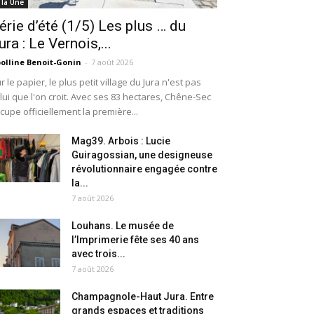
 la Une
érie d’été (1/5) Les plus … du
ura : Le Vernois,...
olline Benoit-Gonin
-
7 août 2026
r le papier, le plus petit village du Jura n'est pas
lui que l'on croit. Avec ses 83 hectares, Chêne-Sec
cupe officiellement la première...
Mag39. Arbois : Lucie
Guiragossian, une designeuse
révolutionnaire engagée contre
la...
7 août 2026
Louhans. Le musée de
l’Imprimerie fête ses 40 ans
avec trois...
7 août 2026
Champagnole-Haut Jura. Entre
grands espaces et traditions