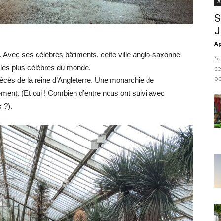
A
S
J
Ap
un. Avec ses célèbres bâtiments, cette ville anglo-saxonne
Su
 les plus célèbres du monde.
ce
oc
décès de la reine d’Angleterre. Une monarchie de
ment. (Et oui ! Combien d’entre nous ont suivi avec
x ?).