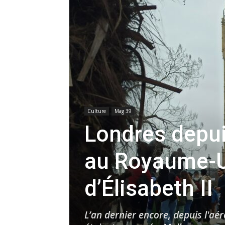
Culture
Mag 39
Londres depuis
au Royaume-Un
d’Élisabeth II
L’an dernier encore, depuis l'aé