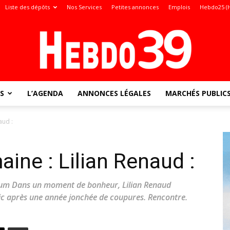
Liste des dépôts
Nos Services
Petites annonces
Emplois
Hebdo25 (
S
L’AGENDA
ANNONCES LÉGALES
MARCHÉS PUBLIC
Jura
aud :
maine : Lilian Renaud :
:
album Dans un moment de bonheur, Lilian Renaud
ic après une année jonchée de coupures. Rencontre.