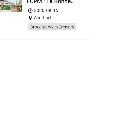
FCPM : La Bonne
Affaire de l’Été à
2026-08-15
Arinthod !
Arinthod
Brocante/Vide-Greniers