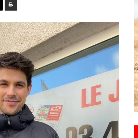
toute
l'info
locale
–