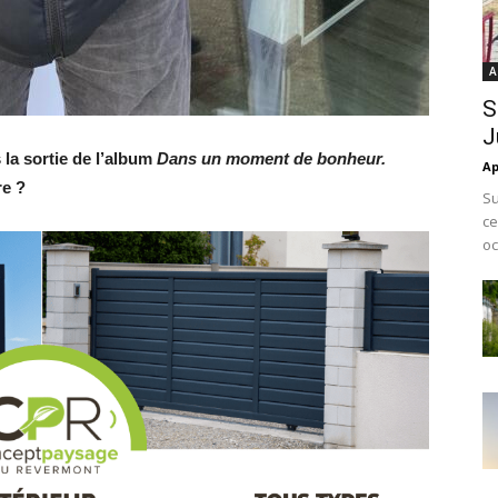
A
S
J
 la sortie de l’album
Dans un moment de bonheur.
Ap
re ?
Su
ce
oc