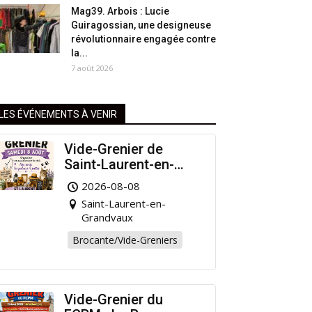
Mag39. Arbois : Lucie
Guiragossian, une designeuse
révolutionnaire engagée contre
la...
7 août 2026
LES ÉVÉNEMENTS À VENIR
Vide-Grenier de
Saint-Laurent-en-
Grandvaux : Venez
2026-08-08
chiner pour la bonne
Saint-Laurent-en-
cause !
Grandvaux
Brocante/Vide-Greniers
Vide-Grenier du