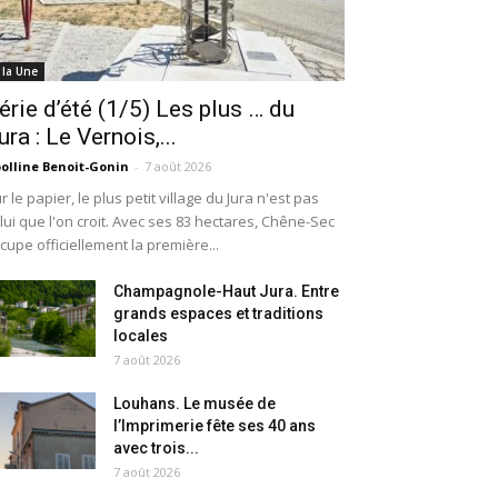
 la Une
érie d’été (1/5) Les plus … du
ura : Le Vernois,...
olline Benoit-Gonin
-
7 août 2026
r le papier, le plus petit village du Jura n'est pas
lui que l'on croit. Avec ses 83 hectares, Chêne-Sec
cupe officiellement la première...
Champagnole-Haut Jura. Entre
grands espaces et traditions
locales
7 août 2026
Louhans. Le musée de
l’Imprimerie fête ses 40 ans
avec trois...
7 août 2026