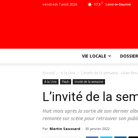
C
vendredi 7 août 2026
17.5
Lons-le-Saunier
VIE LOCALE
DOSSIER
Accueil
A la Une
L’invité de la semaine : Lilian Ren
A la Une
Flash
Invité de la semaine
L’invité de la se
Huit mois après la sortie de son dernier 
remonte sur scène pour retrouver son publ
Par
Martin Saussard
-
30 janvier 2022