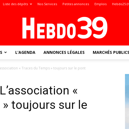
Liste des dépôts
Nos Services
Petites annonces
Emplois
Hebdo25 (
S
L’AGENDA
ANNONCES LÉGALES
MARCHÉS PUBLIC
Jura
association « Traces du Temps » toujours sur le pont
L’association «
:
» toujours sur le