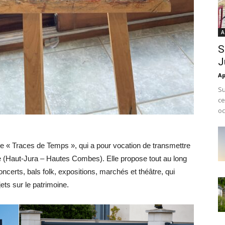
A
S
J
Ap
Su
ce
oc
le « Traces de Temps », qui a pour vocation de transmettre
oire (Haut-Jura – Hautes Combes). Elle propose tout au long
oncerts, bals folk, expositions, marchés et théâtre, qui
ts sur le patrimoine.