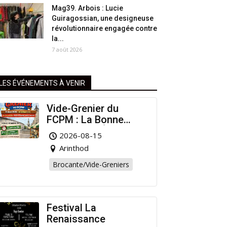
Mag39. Arbois : Lucie
Guiragossian, une designeuse
révolutionnaire engagée contre
la...
7 août 2026
LES ÉVÉNEMENTS À VENIR
Vide-Grenier du
FCPM : La Bonne
Affaire de l’Été à
2026-08-15
Arinthod !
Arinthod
Brocante/Vide-Greniers
Festival La
Renaissance