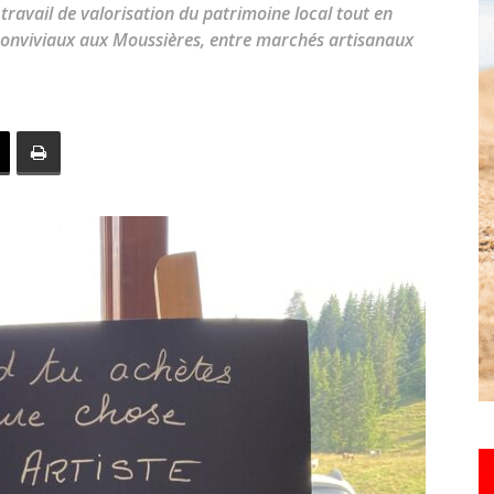
travail de valorisation du patrimoine local tout en
toute
conviviaux aux Moussières, entre marchés artisanaux
l'info
locale
–