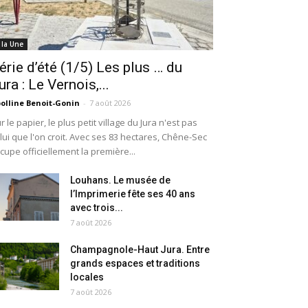
 la Une
érie d’été (1/5) Les plus … du
ura : Le Vernois,...
olline Benoit-Gonin
-
7 août 2026
r le papier, le plus petit village du Jura n'est pas
lui que l'on croit. Avec ses 83 hectares, Chêne-Sec
cupe officiellement la première...
Louhans. Le musée de
l’Imprimerie fête ses 40 ans
avec trois...
7 août 2026
Champagnole-Haut Jura. Entre
grands espaces et traditions
locales
7 août 2026