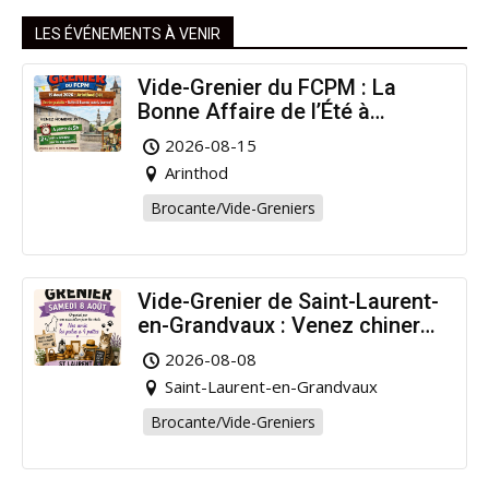
LES ÉVÉNEMENTS À VENIR
Vide-Grenier du FCPM : La
Bonne Affaire de l’Été à
Arinthod !
2026-08-15
Arinthod
Brocante/Vide-Greniers
Vide-Grenier de Saint-Laurent-
en-Grandvaux : Venez chiner
pour la bonne cause !
2026-08-08
Saint-Laurent-en-Grandvaux
Brocante/Vide-Greniers