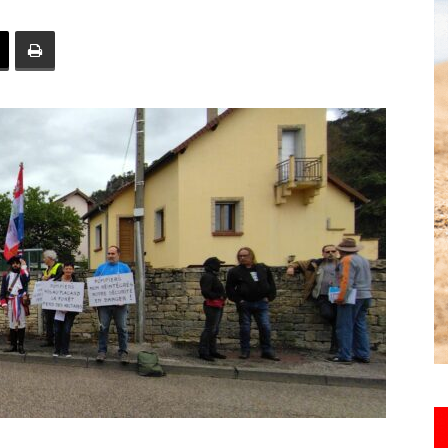
toute
l'info
locale
–