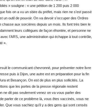
liés » souligne : « une pétition de 1 200 puis 2 000
ue fois on a vu un sbire du préfet, mais rien ne s’est passé
est un outil de pouvoir. On va devoir s’occuper des Ordres
chasse aux sorcières depuis un mois. Ils font très bien le
ondamnent leurs collègues de façon éhontée, et personne ne
ire avec l’ARS, une administration qui échappe à tout contrôle,
té ».
rsuit le communicant chevronné, pour présenter notre livre
sse puis à Dijon, une autre est en préparation pour la fin
ra et Besançon. On est de plus en plus sollicités. La
ttons que les portes de la presse régionale restent
on ne dit pas seulement venez on va vous parler des
de parler de ce problème là, vous êtes vaccinés, vous ne
arler. Que vous sachiez qu’il y a des gens qui sont censés