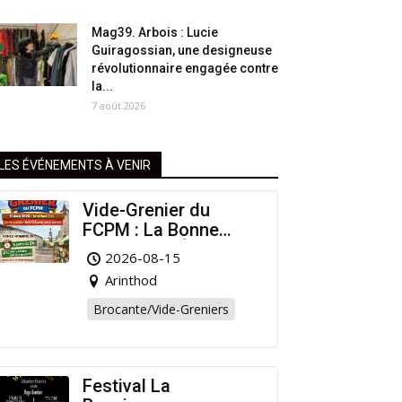
Mag39. Arbois : Lucie
Guiragossian, une designeuse
révolutionnaire engagée contre
la...
7 août 2026
LES ÉVÉNEMENTS À VENIR
Vide-Grenier du
FCPM : La Bonne
Affaire de l’Été à
2026-08-15
Arinthod !
Arinthod
Brocante/Vide-Greniers
Festival La