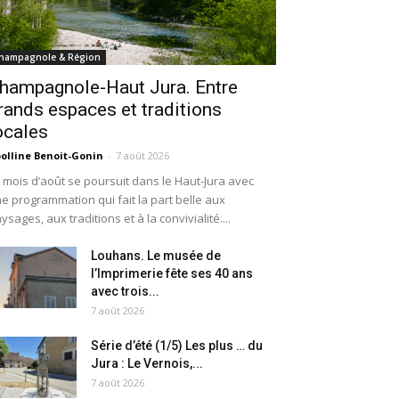
hampagnole & Région
hampagnole-Haut Jura. Entre
rands espaces et traditions
ocales
olline Benoit-Gonin
-
7 août 2026
 mois d’août se poursuit dans le Haut-Jura avec
e programmation qui fait la part belle aux
ysages, aux traditions et à la convivialité....
Louhans. Le musée de
l’Imprimerie fête ses 40 ans
avec trois...
7 août 2026
Série d’été (1/5) Les plus … du
Jura : Le Vernois,...
7 août 2026