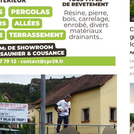
C
C
g
l
Ap
Le
un
pa