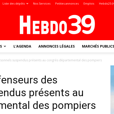
Liste des dépôts
Nos Services
Petites annonces
Emplois
Hebdo25 (
S
L’AGENDA
ANNONCES LÉGALES
MARCHÉS PUBLIC
Jura
personnels suspendus présents au congrès départemental des pompiers
éfenseurs des
:
endus présents au
mental des pompiers