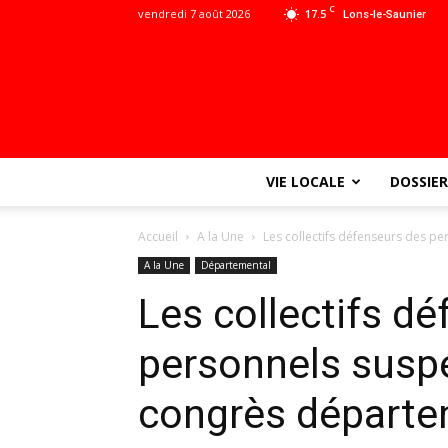
C
vendredi 7 août 2026
17.5
Lons-le-Saunier
VIE LOCALE
DOSSIER
Accueil
A la Une
Les collectifs défenseurs des 
A la Une
Départemental
Les collectifs d
personnels susp
congrès départe