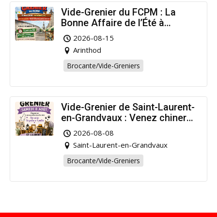
Vide-Grenier du FCPM : La
Bonne Affaire de l’Été à
Arinthod !
2026-08-15
Arinthod
Brocante/Vide-Greniers
Vide-Grenier de Saint-Laurent-
en-Grandvaux : Venez chiner
pour la bonne cause !
2026-08-08
Saint-Laurent-en-Grandvaux
Brocante/Vide-Greniers