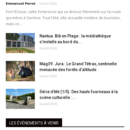
Emmanuel Perret
-
6 août 2026
Fort l'Écluse, cette forteresse qui se dresse fièrement sur la route
qui mène à Genève. Tout l'été, elle accueille nombre de touristes,
mais ce...
Nantua. Bib en Plage : la médiathèque
s’installe au bord du...
6 août 2026
Mag39. Jura : Le Grand Tétras, sentinelle
menacée des forêts d’altitude
6 août 2026
Série d’été (1/5). Des hauts fourneaux à la
scène culturelle :...
6 août 2026
LES ÉVÉNEMENTS À VENIR