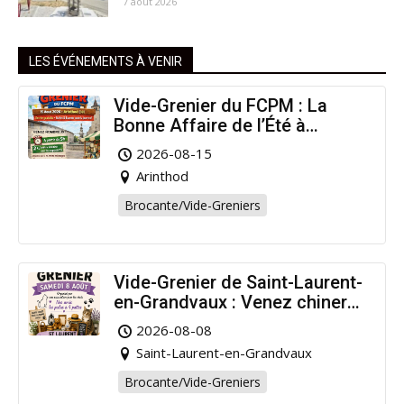
7 août 2026
LES ÉVÉNEMENTS À VENIR
Vide-Grenier du FCPM : La
Bonne Affaire de l’Été à
Arinthod !
2026-08-15
Arinthod
Brocante/Vide-Greniers
Vide-Grenier de Saint-Laurent-
en-Grandvaux : Venez chiner
pour la bonne cause !
2026-08-08
Saint-Laurent-en-Grandvaux
Brocante/Vide-Greniers