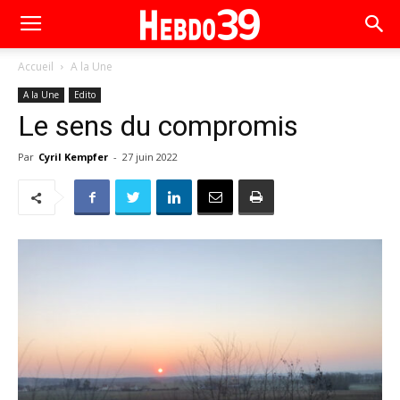
Accueil
A la Une
A la Une
Edito
Le sens du compromis
Par
Cyril Kempfer
-
27 juin 2022