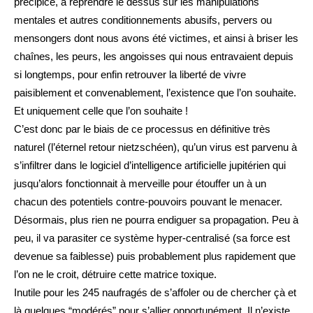
précipice, à reprendre le dessus sur les manipulations
mentales et autres conditionnements abusifs, pervers ou
mensongers dont nous avons été victimes, et ainsi à briser les
chaînes, les peurs, les angoisses qui nous entravaient depuis
si longtemps, pour enfin retrouver la liberté de vivre
paisiblement et convenablement, l’existence que l’on souhaite.
Et uniquement celle que l’on souhaite !
C’est donc par le biais de ce processus en définitive très
naturel (l’éternel retour nietzschéen), qu’un virus est parvenu à
s’infiltrer dans le logiciel d’intelligence artificielle jupitérien qui
jusqu’alors fonctionnait à merveille pour étouffer un à un
chacun des potentiels contre-pouvoirs pouvant le menacer.
Désormais, plus rien ne pourra endiguer sa propagation. Peu à
peu, il va parasiter ce système hyper-centralisé (sa force est
devenue sa faiblesse) puis probablement plus rapidement que
l’on ne le croit, détruire cette matrice toxique.
Inutile pour les 245 naufragés de s’affoler ou de chercher çà et
là quelques “modérés” pour s’allier opportunément. Il n’existe