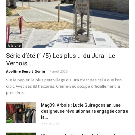
A la Une
Série d’été (1/5) Les plus … du Jura : Le
Vernois,...
Apolline Benoit-Gonin
-
7 août 2026
Sur le papier, le plus petit village du Jura n'est pas celui que l'on
croit. Avec ses 83 hectares, Chêne-Sec occupe officiellement la
première...
Mag39. Arbois : Lucie Guiragossian, une
designeuse révolutionnaire engagée contre
la...
7 août 2026