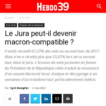
Accueil
A la Une
A la Une
Dossier de la semaine
Le Jura peut-il devenir
macron-compatible ?
Il avait recueilli 61,37% des voix au second tour de 2017.
Mais n'en a récolté plus que 53,07% lors de ce second
tour dans le Jura. L'érosion du vote jurassien en faveur
du Président de la République réélu traduit la mouvance
d'un nouvel électorat local. Analyse et décryptage à six
semaines d'un troisième tour particulièrement indécis.
Par
Cyril Kempfer
-
2 mai 2022