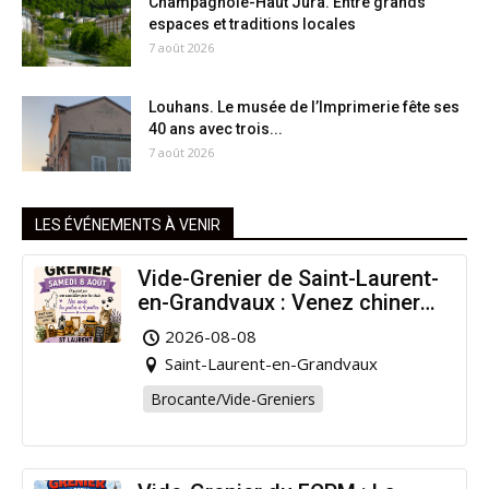
Champagnole-Haut Jura. Entre grands
espaces et traditions locales
7 août 2026
Louhans. Le musée de l’Imprimerie fête ses
40 ans avec trois...
7 août 2026
LES ÉVÉNEMENTS À VENIR
Vide-Grenier de Saint-Laurent-
en-Grandvaux : Venez chiner
pour la bonne cause !
2026-08-08
Saint-Laurent-en-Grandvaux
Brocante/Vide-Greniers