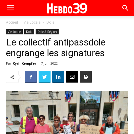
Accueil
Vie Locale
Dole
Vie Locale
Dole
Dole & Région
Le collectif antipassdole
engrange les signatures
Par
Cyril Kempfer
-
7 juin 2022