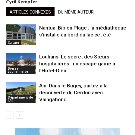
Cyril Kempfer
ARTICLES CONNEXES
DU MÊME AUTEUR
Nantua. Bib en Plage : la médiathèque
s’installe au bord du lac cet été
Culture
Louhans. Le secret des Sœurs
hospitalières : un escape game à
Bresse
l’Hôtel-Dieu
Louhannaise
Ain. Dans le Bugey, partez à la
découverte du Cerdon avec
Département de
Vaingabond
l'Ain