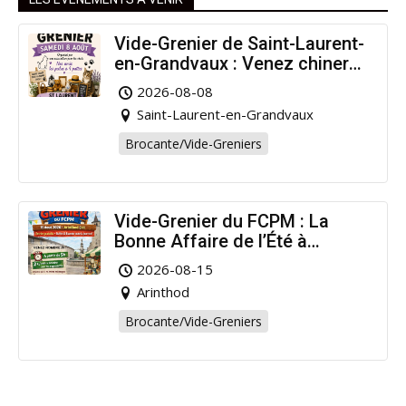
Vide-Grenier de Saint-Laurent-
en-Grandvaux : Venez chiner
pour la bonne cause !
2026-08-08
Saint-Laurent-en-Grandvaux
Brocante/Vide-Greniers
Vide-Grenier du FCPM : La
Bonne Affaire de l’Été à
Arinthod !
2026-08-15
Arinthod
Brocante/Vide-Greniers