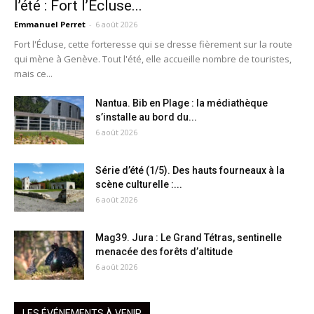
l’été : Fort l’Écluse...
Emmanuel Perret
-
6 août 2026
Fort l'Écluse, cette forteresse qui se dresse fièrement sur la route
qui mène à Genève. Tout l'été, elle accueille nombre de touristes,
mais ce...
Nantua. Bib en Plage : la médiathèque
s’installe au bord du...
6 août 2026
Série d’été (1/5). Des hauts fourneaux à la
scène culturelle :...
6 août 2026
Mag39. Jura : Le Grand Tétras, sentinelle
menacée des forêts d’altitude
6 août 2026
LES ÉVÉNEMENTS À VENIR