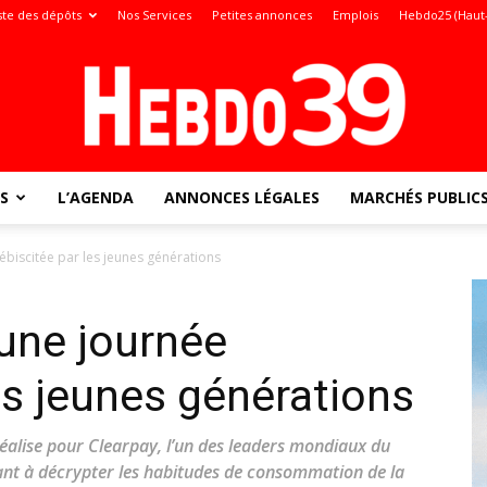
ste des dépôts
Nos Services
Petites annonces
Emplois
Hebdo25 (Haut
S
L’AGENDA
ANNONCES LÉGALES
MARCHÉS PUBLIC
Jura
lébiscitée par les jeunes générations
 une journée
:
es jeunes générations
éalise pour Clearpay, l’un des leaders mondiaux du
sant à décrypter les habitudes de consommation de la