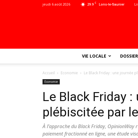
C
jeudi 6 août 2026
29.9
Li
Lons-le-Saunier
VIE LOCALE
DOSSIER
Accueil
Economie
Le Black Friday : une journée p
Economie
Le Black Friday :
plébiscitée par l
À l’approche du Black Friday, OpinionWay r
paiement fractionné en ligne, une étude vi