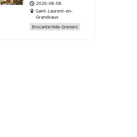
Grandvaux : Venez
2026-08-08
chiner pour la bonne
Saint-Laurent-en-
cause !
Grandvaux
Brocante/Vide-Greniers