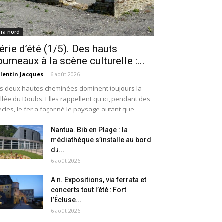
ura nord
érie d’été (1/5). Des hauts
ourneaux à la scène culturelle :...
lentin Jacques
-
6 août 2026
s deux hautes cheminées dominent toujours la
llée du Doubs. Elles rappellent qu'ici, pendant des
ècles, le fer a façonné le paysage autant que...
Nantua. Bib en Plage : la
médiathèque s’installe au bord
du...
6 août 2026
Ain. Expositions, via ferrata et
concerts tout l’été : Fort
l’Écluse...
6 août 2026