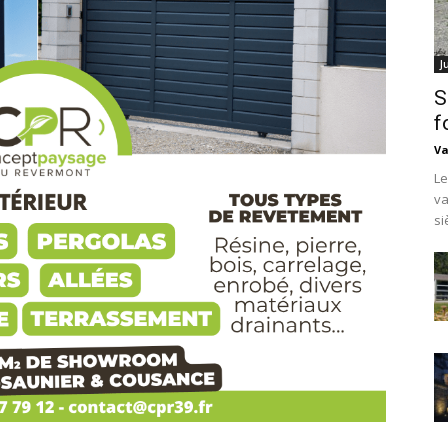
J
S
f
Va
Le
va
si