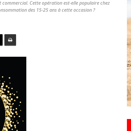
t commercial. Cette opération est-elle populaire chez
toute
 consommation des 15-25 ans à cette occasion ?
l'info
locale
–