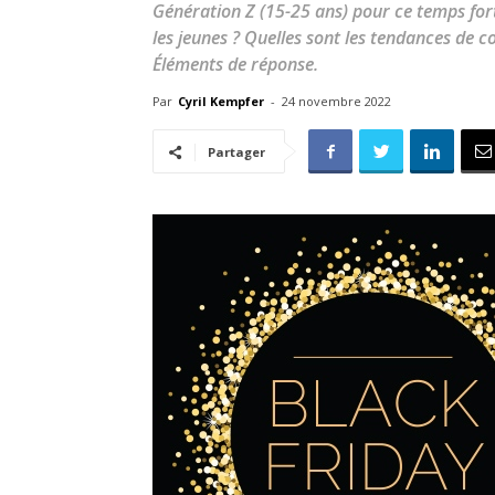
Génération Z (15-25 ans) pour ce temps for
les jeunes ? Quelles sont les tendances de
Éléments de réponse.
Par
Cyril Kempfer
-
24 novembre 2022
Partager