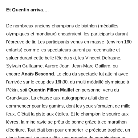
Et Quentin arriva….
De nombreux anciens champions de biathlon (médaillés
olympiques et mondiaux) encadraient les participants durant
l’épreuve de tir. Les participants venus en masse (environ 160
enfants) comme les spectateurs auront pu reconnaitre et
saluer durant cette belle fête du ski, les Vincent Defrasne,
Sylvain Guillaume, Aurore Jean, Jean-Marc Gaillard, ou
encore
Anaïs Bescond
. Le clou du spectacle fut atteint avec
l’arrivée sur le coup des 16h30, du multi médaillé olympique à
Pékin, soit
Quentin Fillon Maillet
en personne, venu du
Grandvaux. La chasse aux autographes allait donc
commencer pour les gamins, dont les yeux s’ornaient de mille
feux. C’était la piste aux étoiles. Et le champion le sourire aux
lèvres, la mine ravie se prêta de bonne grâce à ce marathon
d’écriture. Tout était bon pour emporter le précieux trophée, un
vieux bonnet, un serre-tête, une manche de combinaison ou