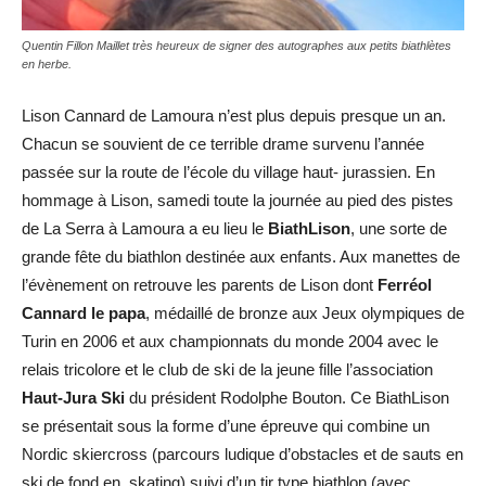
Quentin Fillon Maillet très heureux de signer des autographes aux petits biathlètes
en herbe.
Lison Cannard de Lamoura n’est plus depuis presque un an.
Chacun se souvient de ce terrible drame survenu l’année
passée sur la route de l’école du village haut- jurassien. En
hommage à Lison, samedi toute la journée au pied des pistes
de La Serra à Lamoura a eu lieu le
BiathLison
, une sorte de
grande fête du biathlon destinée aux enfants. Aux manettes de
l’évènement on retrouve les parents de Lison dont
Ferréol
Cannard
le papa
, médaillé de bronze aux Jeux olympiques de
Turin en 2006 et aux championnats du monde 2004 avec le
relais tricolore et le club de ski de la jeune fille l’association
Haut-Jura Ski
du président Rodolphe Bouton. Ce BiathLison
se présentait sous la forme d’une épreuve qui combine un
Nordic skiercross (parcours ludique d’obstacles et de sauts en
ski de fond en skating) suivi d’un tir type biathlon (avec