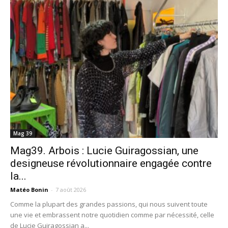
Mag 39
Mag39. Arbois : Lucie Guiragossian, une
designeuse révolutionnaire engagée contre
la...
Matéo Bonin
-
7 août 2026
Comme la plupart des grandes passions, qui nous suivent toute
une vie et embrassent notre quotidien comme par nécessité, celle
de Lucie Guiragossian a...