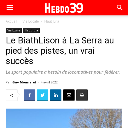
Accueil
Vie Locale
Haut Jura
Vie Locale
Haut Jura
Le BiathLison à La Serra au
pied des pistes, un vrai
succès
Le sport populaire a besoin de locomotives pour fédérer.
Par
Guy Monneret
-
4 avril 2022